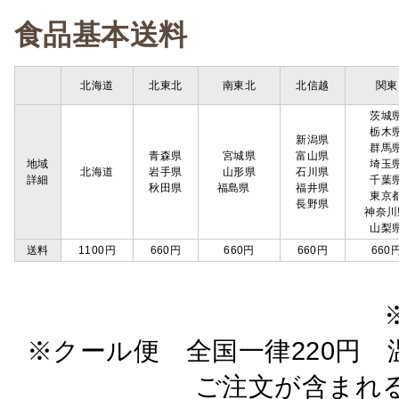
食品基本送料
北海道
北東北
南東北
北信越
関東
茨城
栃木
新潟県
群馬
青森県
宮城県
富山県
地域
埼玉
北海道
岩手県
山形県
石川県
詳細
千葉
秋田県
福島県
福井県
東京
長野県
神奈川
山梨
送料
1100円
660円
660円
660円
660
※クール便 全国一律220円 温
ご注文が含まれ