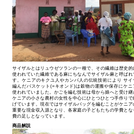
サイザルとはリュウゼツランの一種で、その繊維は歴史的
使われていた繊維である麻にちなんでサイザル麻と呼ばれ
す。ケニアのキクユ人やカンバ人の伝統技術により サイ
編んだバスケット(=キオンド)は穀物の運搬や保存にケニ
使われていました。かごを編む技術は母から娘へと受け継
ケニアの小さな農村の女性を中心にひとつひとつ手作りで
げています。現在ではサイザルバッグを編むことがケニア
重要な現金収入源となり、各家庭の子どもたちの学費とな
費の足しとなっています。
商品解説