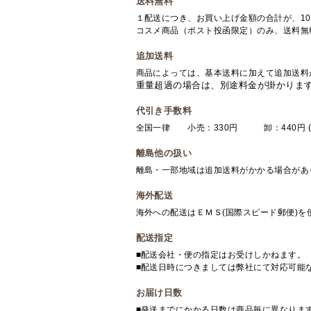
送料無料
１配送につき、お買い上げ金額の合計が、10
コスメ商品（ポスト投函限定）のみ、送料無
追加送料
商品によっては、基本送料に加えて追加送料
重量超過の場合は、別途料金が掛かりま
代引き手数料
全国一律 小売：330円 卸：440円 (
離島他の扱い
離島・一部地域は追加送料がかかる場合があ
海外配送
海外への配送はＥＭＳ(国際スピード郵便)
配送指定
■配送会社・便の指定はお受けしかねます。
■配送日時につきましては弊社にて対応可能
お届け日数
■発送までにかかる日数は商品毎に異なりま