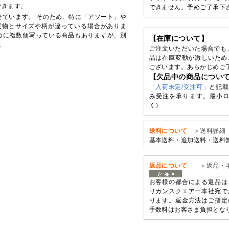
できます。
できません。予めご了承下
せています。 そのため、特に「アソート」や
実物とサイズや柄が違っている場合がありま
めに複数個写っている商品もありますが、別
【在庫について】
。
ご注文いただいた場合でも
品は在庫変動が激しいため
ございます。あらかじめご
【欠品中の商品につい
「入荷未定/受注可」
と記載
み受注を承ります。最小ロ
く）
送料について
＞送料詳細
基本送料・追加送料・送料
返品について
＞返品・
お客様の都合による返品は
リカンスクエアー本社宛で
ります。返金方法はご指定
手数料はお客さま負担とな