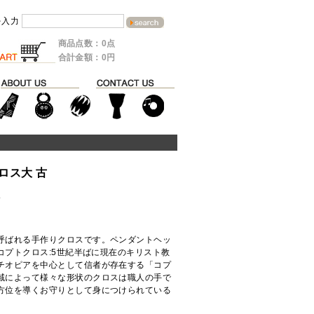
を入力
商品点数：0点
合計金額：0円
ロス大 古
ド
呼ばれる手作りクロスです。ペンダントヘッ
コプトクロス:5世紀半ばに現在のキリスト教
チオピアを中心として信者が存在する「コプ
域によって様々な形状のクロスは職人の手で
方位を導くお守りとして身につけられている