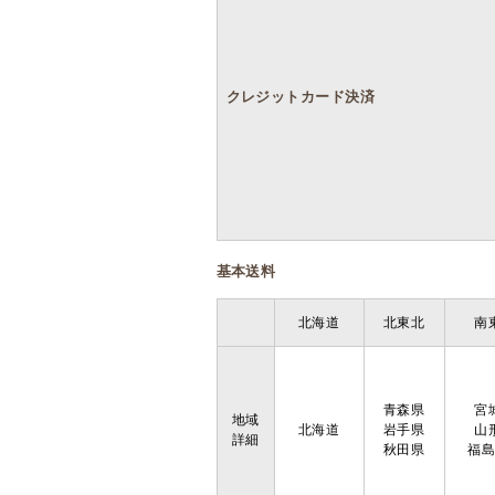
クレジットカード決済
基本送料
北海道
北東北
南
青森県
宮
地域
北海道
岩手県
山
詳細
秋田県
福