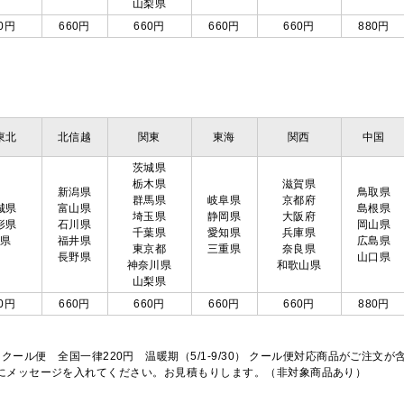
山梨県
0円
660円
660円
660円
660円
880円
東北
北信越
関東
東海
関西
中国
茨城県
栃木県
滋賀県
新潟県
鳥取県
群馬県
岐阜県
京都府
城県
富山県
島根県
埼玉県
静岡県
大阪府
形県
石川県
岡山県
千葉県
愛知県
兵庫県
島県
福井県
広島県
東京都
三重県
奈良県
長野県
山口県
神奈川県
和歌山県
山梨県
0円
660円
660円
660円
660円
880円
※クール便 全国一律220円 温暖期（5/1-9/30） クール便対応商品がご
欄にメッセージを入れてください。お見積もりします。（非対象商品あり）