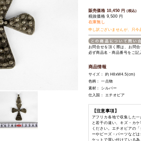
販売価格 10,450
円
(税込)
税抜価格 9,500
円
在庫無し
申し訳ございませんが、只今
お問合せを頂く際は、お問合
必ず商品名・商品番号をご記
商品情報
サイズ： 約 H8xW4.5(cm)
色柄： 一点物
素材： シルバー
仕入国： エチオピア
【注意事項】
アフリカ各地で収集した一
と若干の違い、キズ・カケ
ください。エチオピアの「
ーやビーズ・パーツなどは
ケットで買い付けている為