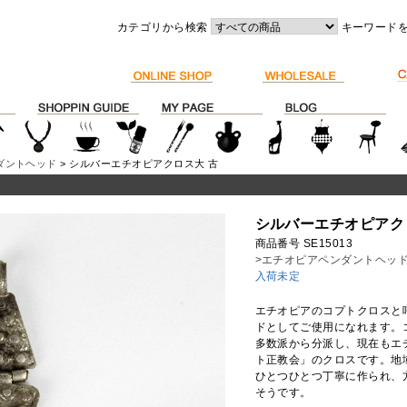
カテゴリから検索
キーワード
ダントヘッド
> シルバーエチオピアクロス大 古
シルバーエチオピアク
商品番号 SE15013
>エチオピアペンダントヘッ
入荷未定
エチオピアのコプトクロスと
ドとしてご使用になれます。
多数派から分派し、現在もエ
ト正教会」のクロスです。地
ひとつひとつ丁寧に作られ、
そうです。