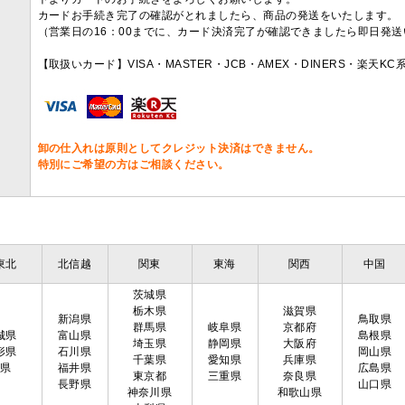
カードお手続き完了の確認がとれましたら、商品の発送をいたします。
（営業日の16：00までに、カード決済完了が確認できましたら即日発
【取扱いカード】VISA・MASTER・JCB・AMEX・DINERS・楽天K
卸の仕入れは原則としてクレジット決済はできません。
特別にご希望の方はご相談ください。
東北
北信越
関東
東海
関西
中国
茨城県
栃木県
滋賀県
新潟県
鳥取県
群馬県
岐阜県
京都府
城県
富山県
島根県
埼玉県
静岡県
大阪府
形県
石川県
岡山県
千葉県
愛知県
兵庫県
島県
福井県
広島県
東京都
三重県
奈良県
長野県
山口県
神奈川県
和歌山県