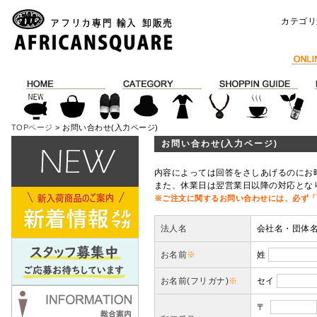
カテゴリ
TOPページ
> お問い合わせ(入力ページ)
お問い合わせ(入力ページ)
内容によっては回答をさしあげるのにお
また、休業日は翌営業日以降の対応とな
※ご注文に関するお問い合わせには、必ず「
法人名
会社名・団体
お名前
※
姓
お名前(フリガナ)
※
セイ
〒