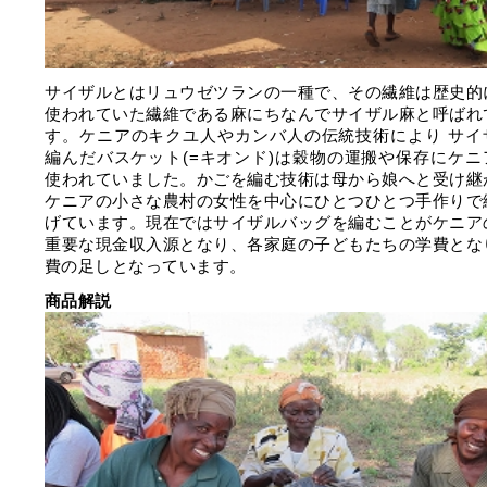
サイザルとはリュウゼツランの一種で、その繊維は歴史的
使われていた繊維である麻にちなんでサイザル麻と呼ばれ
す。ケニアのキクユ人やカンバ人の伝統技術により サイ
編んだバスケット(=キオンド)は穀物の運搬や保存にケニ
使われていました。かごを編む技術は母から娘へと受け継
ケニアの小さな農村の女性を中心にひとつひとつ手作りで
げています。現在ではサイザルバッグを編むことがケニア
重要な現金収入源となり、各家庭の子どもたちの学費とな
費の足しとなっています。
商品解説