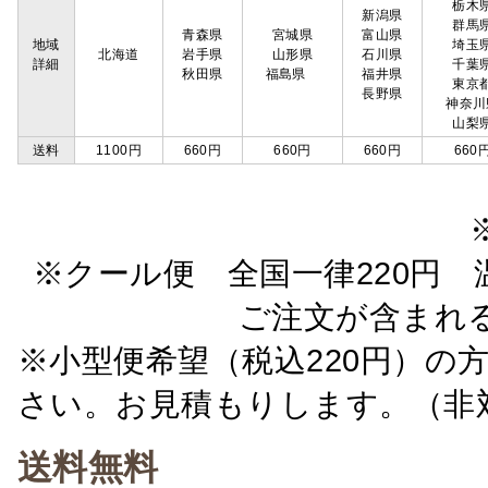
栃木
新潟県
群馬
青森県
宮城県
富山県
地域
埼玉
北海道
岩手県
山形県
石川県
詳細
千葉
秋田県
福島県
福井県
東京
長野県
神奈川
山梨
送料
1100円
660円
660円
660円
660
※クール便 全国一律220円 温
ご注文が含まれ
※小型便希望（税込220円）の
さい。お見積もりします。（非
送料無料