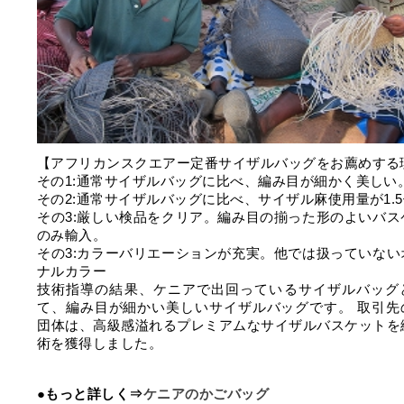
【アフリカンスクエアー定番サイザルバッグをお薦めする
その1:通常サイザルバッグに比べ、編み目が細かく美しい
その2:通常サイザルバッグに比べ、サイザル麻使用量が1.
その3:厳しい検品をクリア。編み目の揃った形のよいバス
のみ輸入。
その3:カラーバリエーションが充実。他では扱っていない
ナルカラー
技術指導の結果、ケニアで出回っているサイザルバッグ
て、編み目が細かい美しいサイザルバッグです。 取引先
団体は、高級感溢れるプレミアムなサイザルバスケットを
術を獲得しました。
●もっと詳しく⇒
ケニアのかごバッグ