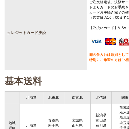
ご注文確定後、決済サー
トよりカードのお手続き
カードお手続き完了の確
（営業日の16：00ま
【取扱いカード】VISA・
クレジットカード決済
卸の仕入れは原則として
特別にご希望の方はご相
基本送料
北海道
北東北
南東北
北信越
関東
茨城
栃木
新潟県
群馬
青森県
宮城県
富山県
地域
埼玉
北海道
岩手県
山形県
石川県
詳細
千葉