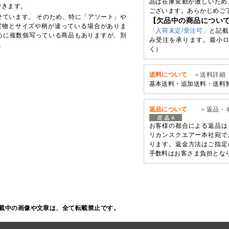
品は在庫変動が激しいため
できます。
ございます。あらかじめご
せています。 そのため、特に「アソート」や
【欠品中の商品につい
実物とサイズや柄が違っている場合がありま
「入荷未定/受注可」
と記載
めに複数個写っている商品もありますが、別
み受注を承ります。最小ロ
。
く）
送料について
＞送料詳細
基本送料・追加送料・送料
返品について
＞返品・
お客様の都合による返品は
リカンスクエアー本社宛で
ります。返金方法はご指定
手数料はお客さま負担とな
載中の画像や文章は、全て転載禁止です。