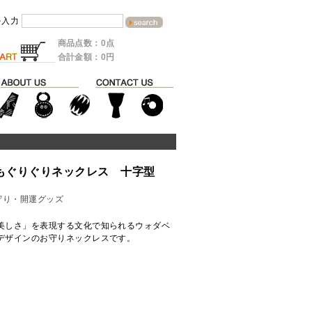
を入力
商品点数：0点
合計金額：0円
ひもぐりぐりネックレス 十字型
守り・開運グッズ
美しさ」を表現する文化で知られるウォダベ
デザインのお守りネックレスです。