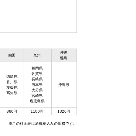
沖縄
四国
九州
離島
福岡県
佐賀県
徳島県
長崎県
香川県
熊本県
沖縄県
愛媛県
大分県
高知県
宮崎県
鹿児島県
880円
1100円
1320円
※この料金表は消費税込みの価格です。