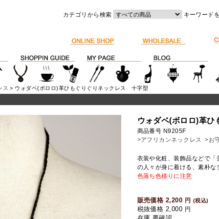
カテゴリから検索
キーワード
レス
> ウォダベ(ボロロ)革ひもぐりぐりネックレス 十字型
ウォダベ(ボロロ)革
商品番号 N9205F
>アフリカンネックレス
>お
衣装や化粧、装飾品などで「
の人々が身に着ける、素朴な
色落ち色移りに注意
販売価格 2,200
円
(税込)
税抜価格 2,000
円
在庫 要確認