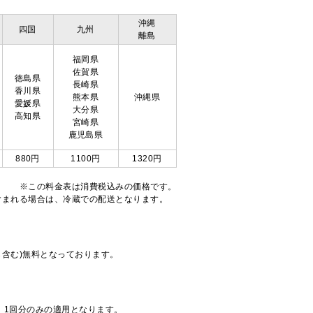
沖縄
四国
九州
離島
福岡県
佐賀県
徳島県
長崎県
香川県
熊本県
沖縄県
愛媛県
大分県
高知県
宮崎県
鹿児島県
880円
1100円
1320円
※この料金表は消費税込みの価格です。
注文が含まれる場合は、冷蔵での配送となります。
も含む)無料となっております。
、1回分のみの適用となります。