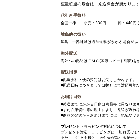
重量超過の場合は、別途料金が掛かりま
代引き手数料
全国一律 小売：330円 卸：440円 (
離島他の扱い
離島・一部地域は追加送料がかかる場合があ
海外配送
海外への配送はＥＭＳ(国際スピード郵便)
配送指定
■配送会社・便の指定はお受けしかねます。
■配送日時につきましては弊社にて対応可能
お届け日数
■発送までにかかる日数は商品毎に異なりま
■また在庫切れ等の理由により、発送が遅れ
■商品の発送からお届けまでには、地域や交
プレゼント・ラッピング対応について
プレゼント対応・ラッピングは一切お受けし
また、ご注文主様とご送付先が異なる場合に