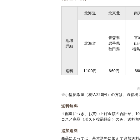
北海道
北東北
南
青森県
宮
地域
北海道
岩手県
山
詳細
秋田県
福
送料
1100円
660円
66
※小型便希望（税込220円）の方は、通信
送料無料
１配送につき、お買い上げ金額の合計が、10
コスメ商品（ポスト投函限定）のみ、送料無
追加送料
商品によっては、基本送料に加えて追加送料