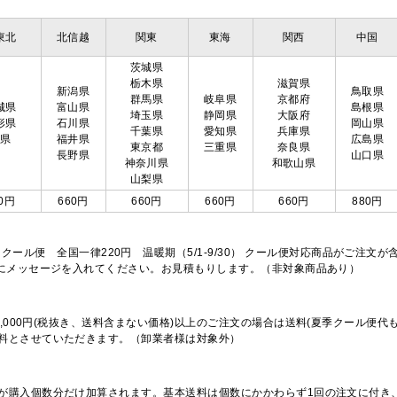
東北
北信越
関東
東海
関西
中国
茨城県
栃木県
滋賀県
新潟県
鳥取県
群馬県
岐阜県
京都府
城県
富山県
島根県
埼玉県
静岡県
大阪府
形県
石川県
岡山県
千葉県
愛知県
兵庫県
島県
福井県
広島県
東京都
三重県
奈良県
長野県
山口県
神奈川県
和歌山県
山梨県
0円
660円
660円
660円
660円
880円
※クール便 全国一律220円 温暖期（5/1-9/30） クール便対応商品がご
欄にメッセージを入れてください。お見積もりします。（非対象商品あり）
,000円(税抜き、送料含まない価格)以上のご注文の場合は送料(夏季クール便代
料とさせていただきます。（卸業者様は対象外）
が購入個数分だけ加算されます。基本送料は個数にかかわらず1回の注文に付き