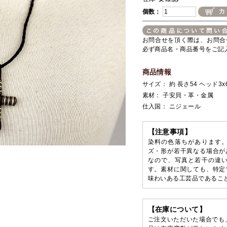
個数：
お問合せを頂く際は、お問合
必ず商品名・商品番号をご記
商品情報
サイズ： 約 長さ54 ヘッド3x6
素材： 子安貝・革・金属
仕入国： ニジェール
【注意事項】
染料の色落ちがあります
ズ・形が若干異なる場合が
なので、写真と若干の違
す。素材に関しても、特定
味わいある工芸品であるこ
【在庫について】
ご注文いただいた場合でも