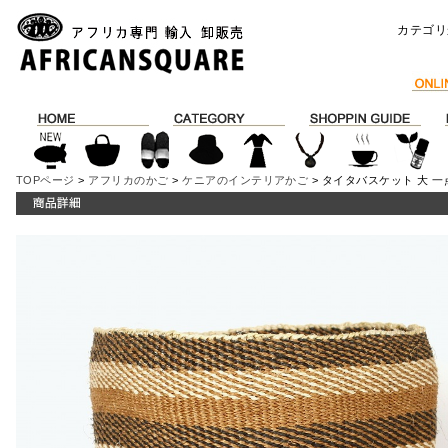
カテゴリ
TOPページ
>
アフリカのかご
>
ケニアのインテリアかご
> タイタバスケット 大 一