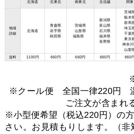
北海道
北東北
南東北
北信越
関東
茨城
栃木
新潟県
群馬
青森県
宮城県
富山県
地域
埼玉
北海道
岩手県
山形県
石川県
詳細
千葉
秋田県
福島県
福井県
東京
長野県
神奈川
山梨
送料
1100円
660円
660円
660円
660
※クール便 全国一律220円 温
ご注文が含まれ
※小型便希望（税込220円）の
さい。お見積もりします。（非