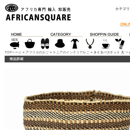
カテゴリ
TOPページ
>
アフリカのかご
>
ケニアのインテリアかご
> タイタバスケット 大 一