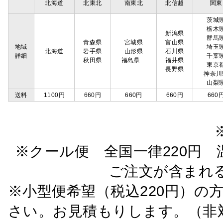
北海道
北東北
南東北
北信越
関東
茨城
栃木
新潟県
群馬
青森県
宮城県
富山県
地域
埼玉
北海道
岩手県
山形県
石川県
詳細
千葉
秋田県
福島県
福井県
東京
長野県
神奈川
山梨
送料
1100円
660円
660円
660円
660
※クール便 全国一律220円 温
ご注文が含まれ
※小型便希望（税込220円）の
さい。お見積もりします。（非