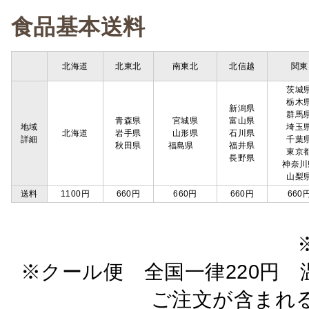
食品基本送料
北海道
北東北
南東北
北信越
関東
茨城
栃木
新潟県
群馬
青森県
宮城県
富山県
地域
埼玉
北海道
岩手県
山形県
石川県
詳細
千葉
秋田県
福島県
福井県
東京
長野県
神奈川
山梨
送料
1100円
660円
660円
660円
660
※クール便 全国一律220円 温
ご注文が含まれ