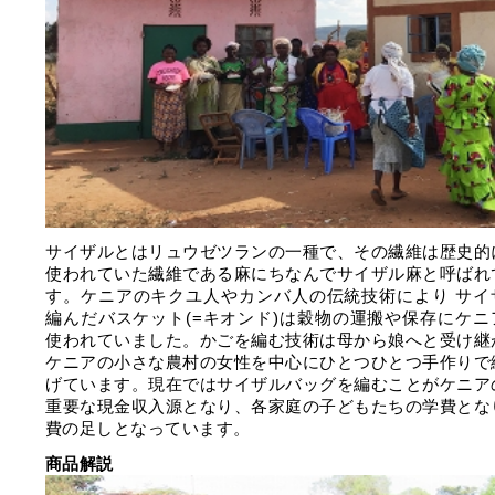
サイザルとはリュウゼツランの一種で、その繊維は歴史的
使われていた繊維である麻にちなんでサイザル麻と呼ばれ
す。ケニアのキクユ人やカンバ人の伝統技術により サイ
編んだバスケット(=キオンド)は穀物の運搬や保存にケニ
使われていました。かごを編む技術は母から娘へと受け継
ケニアの小さな農村の女性を中心にひとつひとつ手作りで
げています。現在ではサイザルバッグを編むことがケニア
重要な現金収入源となり、各家庭の子どもたちの学費とな
費の足しとなっています。
商品解説