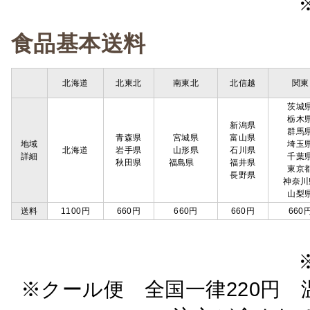
食品基本送料
北海道
北東北
南東北
北信越
関東
茨城
栃木
新潟県
群馬
青森県
宮城県
富山県
地域
埼玉
北海道
岩手県
山形県
石川県
詳細
千葉
秋田県
福島県
福井県
東京
長野県
神奈川
山梨
送料
1100円
660円
660円
660円
660
※クール便 全国一律220円 温