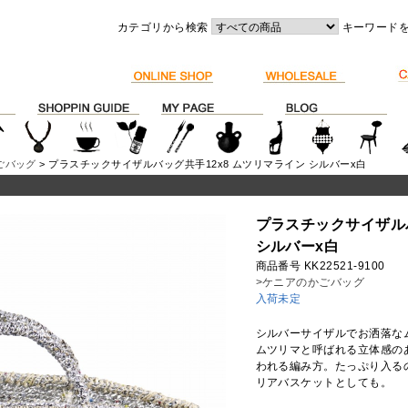
カテゴリから検索
キーワード
ごバッグ
> プラスチックサイザルバッグ共手12x8 ムツリマライン シルバーx白
プラスチックサイザルバ
シルバーx白
商品番号 KK22521-9100
>ケニアのかごバッグ
入荷未定
シルバーサイザルでお洒落なム
ムツリマと呼ばれる立体感の
われる編み方。たっぷり入る
リアバスケットとしても。