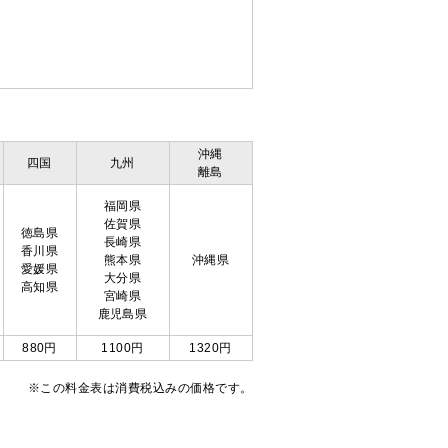
沖縄
四国
九州
離島
福岡県
佐賀県
徳島県
長崎県
香川県
熊本県
沖縄県
愛媛県
大分県
高知県
宮崎県
鹿児島県
880円
1100円
1320円
※この料金表は消費税込みの価格です。