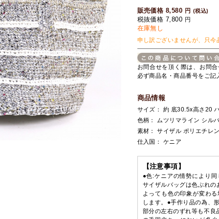
販売価格 8,580
円
(税込)
税抜価格 7,800
円
在庫無し
申し訳ございませんが、只今
お問合せを頂く際は、お問合
必ず商品名・商品番号をご記
商品情報
サイズ： 約 底30.5x高さ20 
色柄： ムツリマライン シルバ
素材： サイザル ポリエチレ
仕入国： ケニア
【注意事項】
●色:ケニアの情勢により
サイザルバッグは色ぶれの
よっても色の印象が変わる
します。●手作り品の為、
部分の左右のずれ等も不良