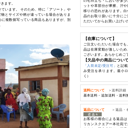
の毛羽立ち・においが多少
できます。
ットや革部分が摩擦、汗や
せています。 そのため、特に「アソート」や
移りの恐れがあります。白
実物とサイズや柄が違っている場合がありま
品のお取り扱いに十分にご
めに複数個写っている商品もありますが、別
ただいてからお買い上げい
。
【在庫について】
ご注文いただいた場合でも
品は在庫変動が激しいため
ございます。あらかじめご
【欠品中の商品につい
「入荷未定/受注可」
と記載
み受注を承ります。最小ロ
く）
送料について
＞送料詳細
基本送料・追加送料・送料
返品について
＞返品・
お客様の都合による返品は
リカンスクエアー本社宛で