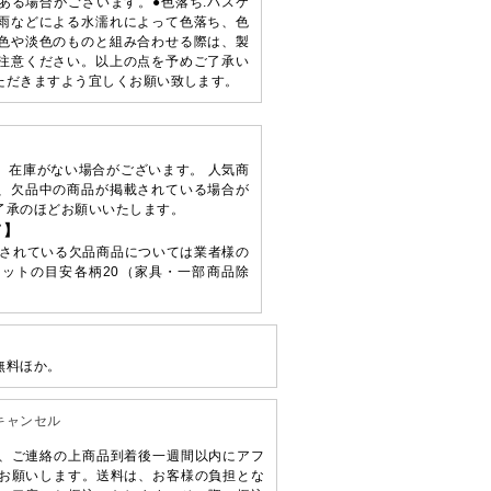
ある場合がございます。●色落ち:バスケ
雨などによる水濡れによって色落ち、色
色や淡色のものと組み合わせる際は、製
注意ください。以上の点を予めご了承い
ただきますよう宜しくお願い致します。
、在庫がない場合がございます。 人気商
、欠品中の商品が掲載されている場合が
了承のほどお願いいたします。
て】
されている欠品商品については業者様の
ットの目安各柄20（家具・一部商品除
無料ほか。
キャンセル
、ご連絡の上商品到着後一週間以内にアフ
お願いします。送料は、お客様の負担とな