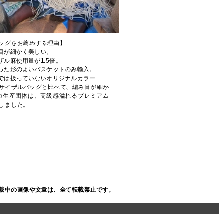
ッグをお薦めする理由】
み目が細かく美しい。
ザル麻使用量が1.5倍。
揃った形のよいバスケットのみ輸入。
他では扱っていないオリジナルカラー
サイザルバッグと比べて、編み目が細か
の生産団体は、高級感溢れるプレミアム
しました。
載中の画像や文章は、全て転載禁止です。