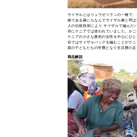
サイザルとはリュウゼツランの一種で、
維である麻にちなんでサイザル麻と呼ば
人の伝統技術により サイザルで編んだバ
存にケニアでは使われていました。かご
ケニアの小さな農村の女性を中心にひと
在ではサイザルバッグを編むことがケニ
庭の子どもたちの学費となり生活費の足
商品解説