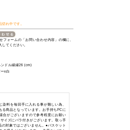
品切れ中です。
せフォームの「お問い合わせ内容」の欄に、
入してください。
ハンドル縁縁26 (cm)
ーx白
ン
同じ染料を毎回手に入れる事が難しい為、
ある商品となっています。お手持ちPCに
場合がございますので参考程度にお願い
形サイズにバラ付きがございます。取っ手
品の対象ではございません。●バスケット