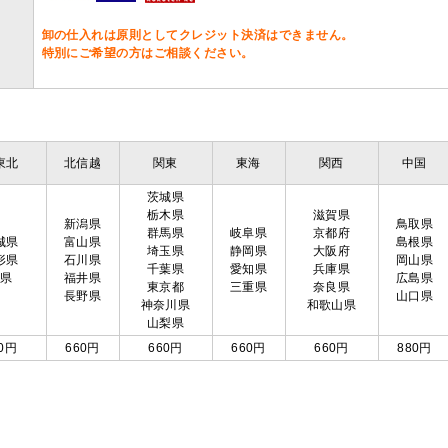
卸の仕入れは原則としてクレジット決済はできません。
特別にご希望の方はご相談ください。
東北
北信越
関東
東海
関西
中国
茨城県
栃木県
滋賀県
新潟県
鳥取県
群馬県
岐阜県
京都府
城県
富山県
島根県
埼玉県
静岡県
大阪府
形県
石川県
岡山県
千葉県
愛知県
兵庫県
島県
福井県
広島県
東京都
三重県
奈良県
長野県
山口県
神奈川県
和歌山県
山梨県
0円
660円
660円
660円
660円
880円