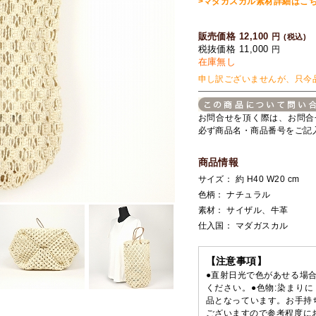
>マダガスカル素材詳細はこ
販売価格 12,100
円
(税込)
税抜価格 11,000
円
在庫無し
申し訳ございませんが、只今
お問合せを頂く際は、お問合
必ず商品名・商品番号をご記
商品情報
サイズ： 約 H40 W20 cm
色柄： ナチュラル
素材： サイザル、牛革
仕入国： マダガスカル
【注意事項】
●直射日光で色があせる場
ください。●色物:染まり
品となっています。お手持
ございますので参考程度に