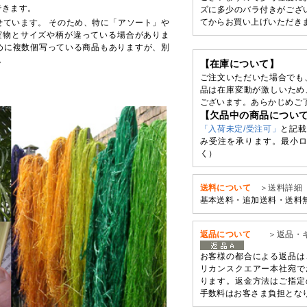
できます。
ズに多少のバラ付きがござ
てからお買い上げいただき
せています。 そのため、特に「アソート」や
実物とサイズや柄が違っている場合がありま
めに複数個写っている商品もありますが、別
。
【在庫について】
ご注文いただいた場合でも
品は在庫変動が激しいため
ございます。あらかじめご
【欠品中の商品につい
「入荷未定/受注可」
と記載
み受注を承ります。最小ロ
く）
送料について
＞送料詳細
基本送料・追加送料・送料
返品について
＞返品・
お客様の都合による返品は
リカンスクエアー本社宛で
ります。返金方法はご指定
手数料はお客さま負担とな