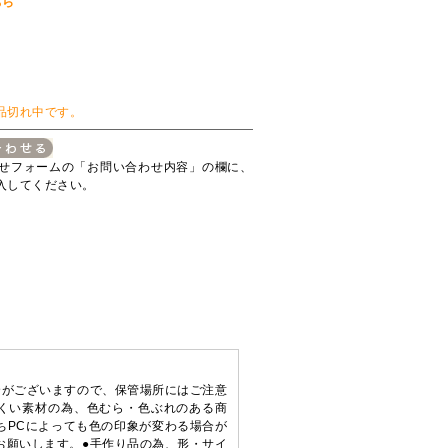
ちら
品切れ中です。
せフォームの「お問い合わせ内容」の欄に、
入してください。
合がございますので、保管場所にはご注意
にくい素材の為、色むら・色ぶれのある商
ちPCによっても色の印象が変わる場合が
お願いします。●手作り品の為、形・サイ