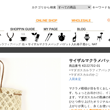
カテゴリから検索
キーワード
ルラフィアバッグ 他
> サイザルマクラメバッグ バゲット入れ格子透かし NAT
サイザルマクラメバッグ
商品番号 KD22702-01
>マダガスカルラフィアバッグ
>マダガスカルのかご
入荷未定
マクラメ模様が目を引くおし
す。ちょっとお出かけに、イ
ます。マダガスカルの熟練の
ひとつ作り上げたオリジナル
上がりが美しく、永くお使い