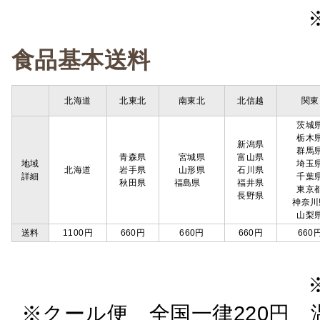
食品基本送料
北海道
北東北
南東北
北信越
関東
茨城
栃木
新潟県
群馬
青森県
宮城県
富山県
地域
埼玉
北海道
岩手県
山形県
石川県
詳細
千葉
秋田県
福島県
福井県
東京
長野県
神奈川
山梨
送料
1100円
660円
660円
660円
660
※クール便 全国一律220円 温