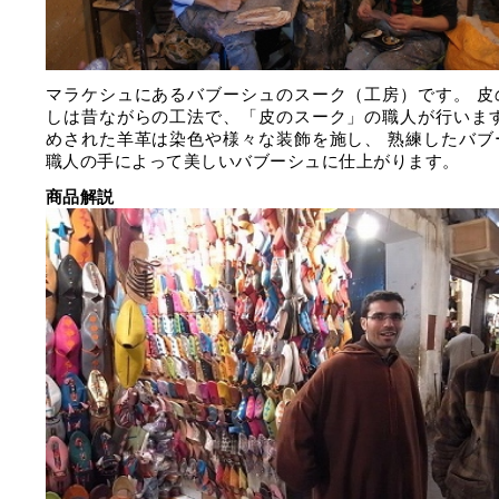
マラケシュにあるバブーシュのスーク（工房）です。 皮
しは昔ながらの工法で、「皮のスーク」の職人が行います
めされた羊革は染色や様々な装飾を施し、 熟練したバブ
職人の手によって美しいバブーシュに仕上がります。
商品解説