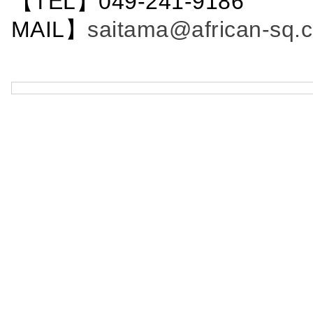
【TEL】049-241-9186 
MAIL】
saitama@african-sq.c