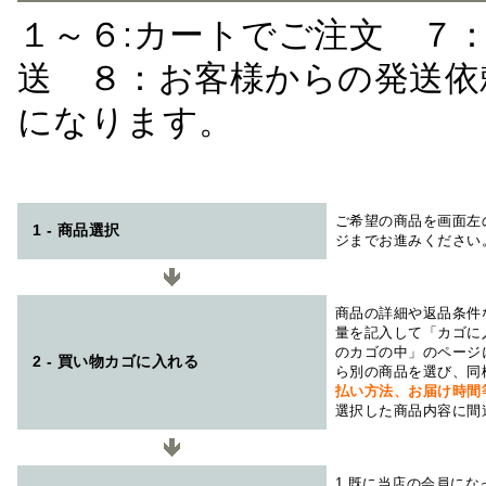
１～６:カートでご注文 ７
送 ８：お客様からの発送依
になります。
ご希望の商品を画面左
1 - 商品選択
ジまでお進みください
商品の詳細や返品条件
量を記入して「カゴに
のカゴの中」のページ
2 - 買い物カゴに入れる
ら別の商品を選び、同
払い方法、お届け時
選択した商品内容に間
1.既に当店の会員に