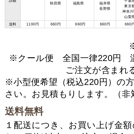
詳細
千葉
秋田県
福島県
福井県
東京
長野県
神奈川
山梨
送料
1100円
660円
660円
660円
660
※クール便 全国一律220円 温
ご注文が含まれ
※小型便希望（税込220円）の
さい。お見積もりします。（非
送料無料
１配送につき、お買い上げ金額の