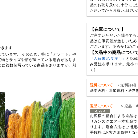
品のお取り扱いに十分にご
ただいてからお買い上げい
【在庫について】
ご注文いただいた場合でも
品は在庫変動が激しいため
ございます。あらかじめご
できます。
【欠品中の商品につい
せています。 そのため、特に「アソート」や
「入荷未定/受注可」
と記載
実物とサイズや柄が違っている場合がありま
み受注を承ります。最小ロ
めに複数個写っている商品もありますが、別
く）
。
送料について
＞送料詳細
基本送料・追加送料・送料
返品について
＞返品・
お客様の都合による返品は
リカンスクエアー本社宛で
ります。返金方法はご指定
手数料はお客さま負担とな