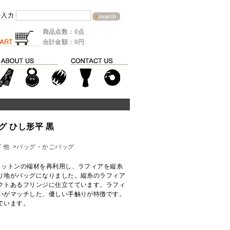
を入力
商品点数：0点
合計金額：0円
 ひし形平 黒
 他
>バッグ・かごバッグ
コットンの端材を再利用し、ラフィアを縦糸
り地がバッグになりました。縦糸のラフィア
クトあるフリンジに仕立てています。ラフィ
いがマッチした、優しい手触りが特徴です。
ています。