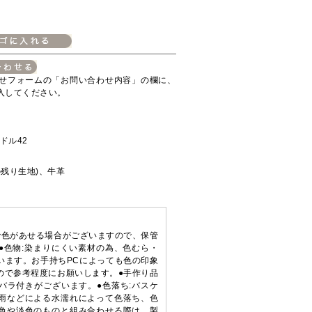
せフォームの「お問い合わせ内容」の欄に、
入してください。
ンドル42
の残り生地)、牛革
で色があせる場合がございますので、保管
●色物:染まりにくい素材の為、色むら・
います。お手持ちPCによっても色の印象
ので参考程度にお願いします。●手作り品
バラ付きがございます。●色落ち:バスケ
雨などによる水濡れによって色落ち、色
色や淡色のものと組み合わせる際は、製