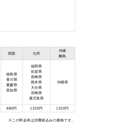
沖縄
四国
九州
離島
福岡県
佐賀県
徳島県
長崎県
香川県
熊本県
沖縄県
愛媛県
大分県
高知県
宮崎県
鹿児島県
880円
1100円
1320円
※この料金表は消費税込みの価格です。