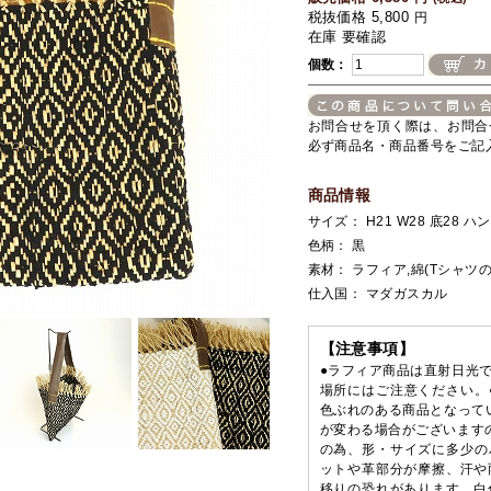
税抜価格 5,800
円
在庫 要確認
個数：
お問合せを頂く際は、お問合
必ず商品名・商品番号をご記
商品情報
サイズ： H21 W28 底28 ハ
色柄： 黒
素材： ラフィア,綿(Tシャツ
仕入国： マダガスカル
【注意事項】
●ラフィア商品は直射日光
場所にはご注意ください。
色ぶれのある商品となって
が変わる場合がございます
の為、形・サイズに多少の
ットや革部分が摩擦、汗や
移りの恐れがあります。白