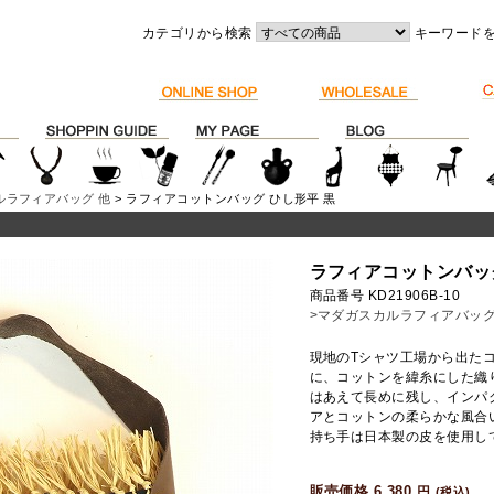
カテゴリから検索
キーワード
ルラフィアバッグ 他
> ラフィアコットンバッグ ひし形平 黒
ラフィアコットンバッグ
商品番号 KD21906B-10
>マダガスカルラフィアバッグ
現地のTシャツ工場から出た
に、コットンを緯糸にした織
はあえて長めに残し、インパ
アとコットンの柔らかな風合
持ち手は日本製の皮を使用し
販売価格 6,380
円
(税込)