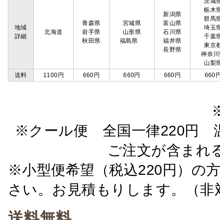
茨城
栃木
新潟県
群馬
青森県
宮城県
富山県
地域
埼玉
北海道
岩手県
山形県
石川県
詳細
千葉
秋田県
福島県
福井県
東京
長野県
神奈川
山梨
送料
1100円
660円
660円
660円
660
※クール便 全国一律220円 温
ご注文が含まれ
※小型便希望（税込220円）の
さい。お見積もりします。（非
送料無料