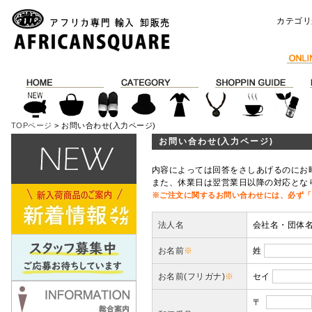
カテゴリ
TOPページ
> お問い合わせ(入力ページ)
お問い合わせ(入力ページ)
内容によっては回答をさしあげるのにお
また、休業日は翌営業日以降の対応とな
※ご注文に関するお問い合わせには、必ず「
法人名
会社名・団体
お名前
※
姓
お名前(フリガナ)
※
セイ
〒