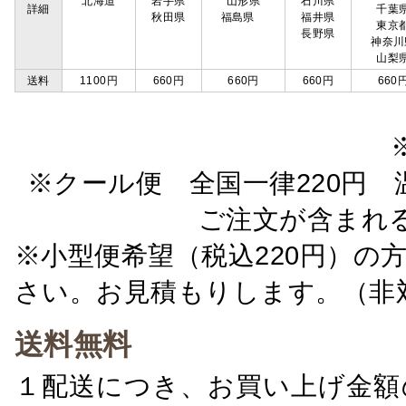
北海道
岩手県
山形県
石川県
詳細
千葉
秋田県
福島県
福井県
東京
長野県
神奈川
山梨
送料
1100円
660円
660円
660円
660
※クール便 全国一律220円 温
ご注文が含まれ
※小型便希望（税込220円）の
さい。お見積もりします。（非
送料無料
１配送につき、お買い上げ金額の