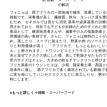
フォニョは、西アフリカの一部地域で栽培、流通している
雑穀です。栄養価が高く、繊維質、鉄分、タンパク質を豊
むため、セネガルでは昔から消化 器系や泌尿器系の治療
用されており、現在でも子どもや妊婦のためのすぐれた栄
食品として、糖尿病患者さんや、減量中の人の低脂肪食と
用価値の高い食材です。さらに、フォニョは独特のこくが
め、蒸したり、スープに加えたり、野菜や肉 のソースと
りと利用価値が高く、「アフリカで、もっともおいしい
ル」と称されます。 トウジンビエとトウモロコシを粉状
水と混ぜてクスクス状にした後、蒸して乾燥させたもので
常のサイズはチェレ、大きめの粒をチヤックリーと呼びま
フリカ原産のトウジンビエは、少雨、貧栄養土壌、高温と
培条件に適し 、西アフリカで多く栽培されている穀物です
に実を粉にしてパンやクスクスなどに加工したり、粥や
料にします。
●もっと詳しく⇒
雑穀・スーパーフード