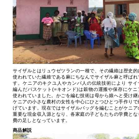
サイザルとはリュウゼツランの一種で、その繊維は歴史的
使われていた繊維である麻にちなんでサイザル麻と呼ばれ
す。ケニアのキクユ人やカンバ人の伝統技術により サイ
編んだバスケット(=キオンド)は穀物の運搬や保存にケニ
使われていました。かごを編む技術は母から娘へと受け継
ケニアの小さな農村の女性を中心にひとつひとつ手作りで
げています。現在ではサイザルバッグを編むことがケニア
重要な現金収入源となり、各家庭の子どもたちの学費とな
費の足しとなっています。
商品解説