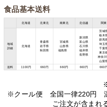
食品基本送料
北海道
北東北
南東北
北信越
関東
茨城
栃木
新潟県
群馬
青森県
宮城県
富山県
地域
埼玉
北海道
岩手県
山形県
石川県
詳細
千葉
秋田県
福島県
福井県
東京
長野県
神奈川
山梨
送料
1100円
660円
660円
660円
660
※クール便 全国一律220円 温
ご注文が含まれ