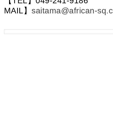
【TEL】049-241-9186 
MAIL】
saitama@african-sq.c