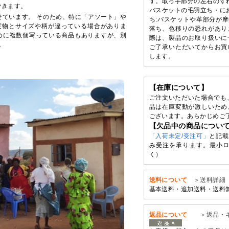
す。取っ手部分の左右のず
できます。
バスケットの毛羽立ち・に
せています。 そのため、特に「アソート」や
ち:バスケットや革部分が
実物とサイズや柄が違っている場合がありま
落ち、色移りの恐れがあり
めに複数個写っている商品もありますが、別
際は、製品のお取り扱いに
。
ご了承いただいてからお買
します。
【在庫について】
ご注文いただいた場合でも
品は在庫変動が激しいため
ございます。あらかじめご
【欠品中の商品につい
「入荷未定/受注可」
と記載
み受注を承ります。最小ロ
く）
送料について
＞送料詳細
基本送料・追加送料・送料
返品について
＞返品・