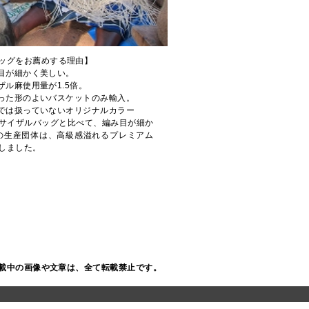
ッグをお薦めする理由】
み目が細かく美しい。
ザル麻使用量が1.5倍。
揃った形のよいバスケットのみ輸入。
他では扱っていないオリジナルカラー
サイザルバッグと比べて、編み目が細か
の生産団体は、高級感溢れるプレミアム
しました。
載中の画像や文章は、全て転載禁止です。