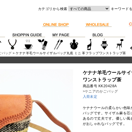
カテゴリから検索
キーワード
ごバッグ
> ケナナ羊毛ウールサイザルバッグ丸底 ミニ 革フラップワンストラップ茶
ケナナ羊毛ウールサイ
ワンストラップ茶
商品番号 KK20428A
>ケニアのかごバッグ
入荷未定
ケナナウールの柔らかい色味
バッグです。サイザル麻を芯
あるので丈夫です。優しい風
がおしゃれなバッグです。