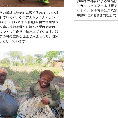
お客様の都合による返品は
リカンスクエアー本社宛で
ります。返金方法はご指定
その繊維は歴史的に広く使われていた繊
手数料はお客さま負担とな
れています。ケニアのキクユ人やカンバ
スケット(=キオンド)は穀物の運搬や保
を編む技術は母から娘へと受け継がれ、
つひとつ手作りで編み上げています。現
アの村の重要な現金収入源となり、各家
しとなっています。