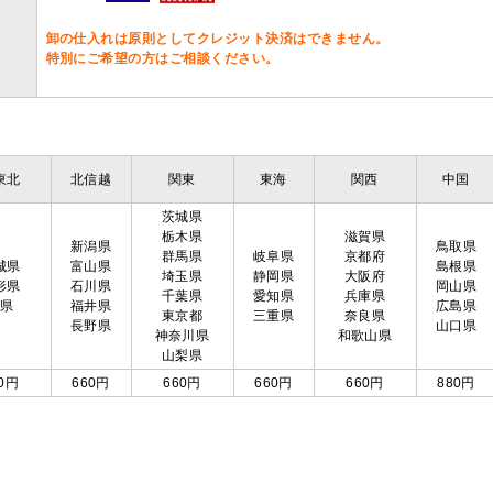
卸の仕入れは原則としてクレジット決済はできません。
特別にご希望の方はご相談ください。
東北
北信越
関東
東海
関西
中国
茨城県
栃木県
滋賀県
新潟県
鳥取県
群馬県
岐阜県
京都府
城県
富山県
島根県
埼玉県
静岡県
大阪府
形県
石川県
岡山県
千葉県
愛知県
兵庫県
島県
福井県
広島県
東京都
三重県
奈良県
長野県
山口県
神奈川県
和歌山県
山梨県
0円
660円
660円
660円
660円
880円