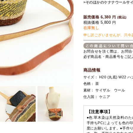
>そのほかのケナナウールサ
販売価格 6,380
円
(税込)
税抜価格 5,800
円
在庫無し
申し訳ございませんが、只今
お問合せを頂く際は、お問合
必ず商品名・商品番号をご記
商品情報
サイズ： H20 (丸底) W22 ハ
色柄： 茶
素材： サイザル ウール
仕入国： ケニア
【注意事項】
●色:草木染は天然染料の
手持ちPCによっても色の
度にお願いします。●手作