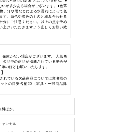
れ等も不良品の対象ではございません。●
おいが多少ある場合がございます。●色落
摩擦、汗や雨などによる水濡れによって色
ます。白色や淡色のものと組み合わせる
十分にご注意ください。以上の点を予め
い上げいただきますよう宜しくお願い致
、在庫がない場合がございます。 人気商
、欠品中の商品が掲載されている場合が
了承のほどお願いいたします。
て】
されている欠品商品については業者様の
ットの目安各柄20（家具・一部商品除
無料ほか。
キャンセル