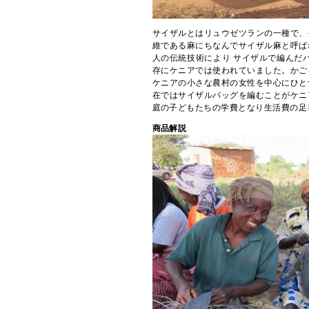
サイザルとはリュウゼツランの一種で、
維である麻にちなんでサイザル麻と呼ば
人の伝統技術により サイザルで編んだバ
存にケニアでは使われていました。かご
ケニアの小さな農村の女性を中心にひと
在ではサイザルバッグを編むことがケニ
庭の子どもたちの学費となり生活費の足
商品解説