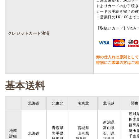
ご注文確定後、決済サー
トよりカードのお手続き
カードお手続き完了の確
（営業日の16：00ま
【取扱いカード】VISA・
クレジットカード決済
卸の仕入れは原則として
特別にご希望の方はご相
基本送料
北海道
北東北
南東北
北信越
関東
茨城
栃木
新潟県
群馬
青森県
宮城県
富山県
地域
埼玉
北海道
岩手県
山形県
石川県
詳細
千葉