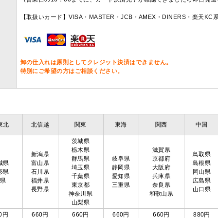
【取扱いカード】VISA・MASTER・JCB・AMEX・DINERS・楽天K
卸の仕入れは原則としてクレジット決済はできません。
特別にご希望の方はご相談ください。
東北
北信越
関東
東海
関西
中国
茨城県
栃木県
滋賀県
新潟県
鳥取県
群馬県
岐阜県
京都府
城県
富山県
島根県
埼玉県
静岡県
大阪府
形県
石川県
岡山県
千葉県
愛知県
兵庫県
島県
福井県
広島県
東京都
三重県
奈良県
長野県
山口県
神奈川県
和歌山県
山梨県
0円
660円
660円
660円
660円
880円