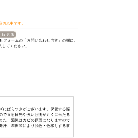
品切れ中です。
せフォームの「お問い合わせ内容」の欄に、
入してください。
ズにばらつきがございます。保管する際
ので直射日光や強い照明が近くに当たる
また、湿気はカビの原因になりますので
発汗、摩擦等により脱色・色移りする事