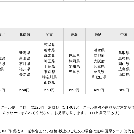
東北
北信越
関東
東海
関西
中国
茨城県
栃木県
滋賀県
新潟県
鳥取県
群馬県
岐阜県
京都府
城県
富山県
島根県
埼玉県
静岡県
大阪府
形県
石川県
岡山県
千葉県
愛知県
兵庫県
島県
福井県
広島県
東京都
三重県
奈良県
長野県
山口県
神奈川県
和歌山県
山梨県
0円
660円
660円
660円
660円
880円
※クール便 全国一律220円 温暖期（5/1-9/30） クール便対応商品がご
欄にメッセージを入れてください。お見積もりします。（非対象商品あり）
,000円(税抜き、送料含まない価格)以上のご注文の場合は送料(夏季クール便代