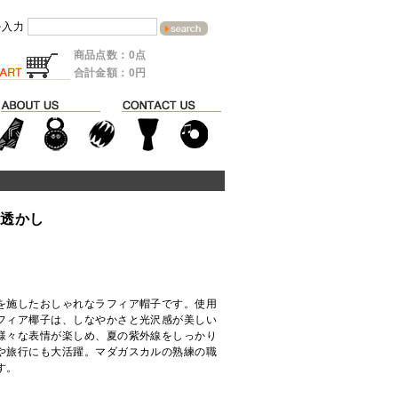
を入力
商品点数：0点
合計金額：0円
縁透かし
を施したおしゃれなラフィア帽子です。使用
フィア椰子は、しなやかさと光沢感が美しい
様々な表情が楽しめ、夏の紫外線をしっかり
や旅行にも大活躍。マダガスカルの熟練の職
す。