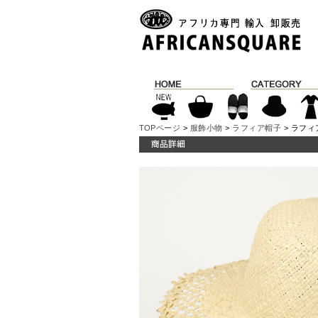
TOPページ
>
服飾小物
>
ラフィア帽子
> ラフィ