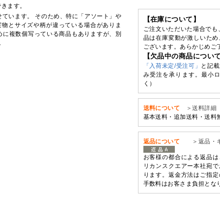
できます。
せています。 そのため、特に「アソート」や
【在庫について】
実物とサイズや柄が違っている場合がありま
ご注文いただいた場合でも
めに複数個写っている商品もありますが、別
品は在庫変動が激しいため
。
ございます。あらかじめご
【欠品中の商品につい
「入荷未定/受注可」
と記載
み受注を承ります。最小ロ
く）
送料について
＞送料詳細
基本送料・追加送料・送料
返品について
＞返品・
お客様の都合による返品は
リカンスクエアー本社宛で
ります。返金方法はご指定
手数料はお客さま負担とな