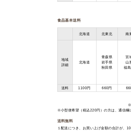
食品基本送料
北海道
北東北
南
青森県
宮
地域
北海道
岩手県
山
詳細
秋田県
福
送料
1100円
660円
66
※小型便希望（税込220円）の方は、通信
送料無料
１配送につき、お買い上げ金額の合計が、10