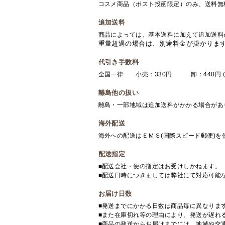
コスメ商品（ポスト投函限定）のみ、送料無
追加送料
商品によっては、基本送料に加えて追加送料
重量超過の場合は、別途料金が掛かりま
代引き手数料
全国一律 小売：330円 卸：440円 (
離島他の扱い
離島・一部地域は追加送料がかかる場合があ
海外配送
海外への配送はＥＭＳ(国際スピード郵便)
配送指定
■配送会社・便の指定はお受けしかねます。
■配送日時につきましては弊社にて対応可能
お届け日数
■発送までにかかる日数は商品毎に異なりま
■また在庫切れ等の理由により、発送が遅れ
■商品の発送からお届けまでには、地域や交