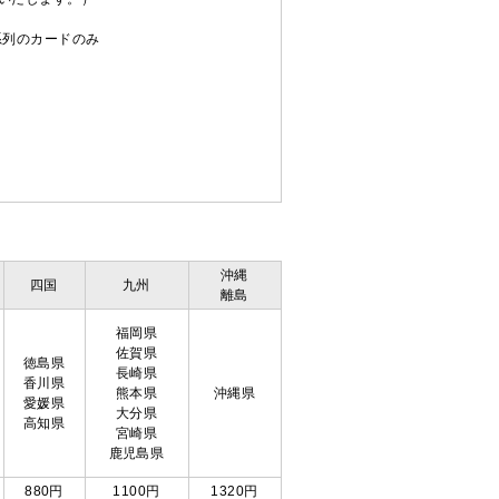
C系列のカードのみ
沖縄
四国
九州
離島
福岡県
佐賀県
徳島県
長崎県
香川県
熊本県
沖縄県
愛媛県
大分県
高知県
宮崎県
鹿児島県
880円
1100円
1320円