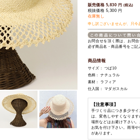
販売価格 5,830
円
(税込)
税抜価格 5,300
円
在庫無し
申し訳ございませんが、只今
お問合せを頂く際は、お問合
必ず商品名・商品番号をご記
商品情報
サイズ： つば10
色柄： ナチュラル
素材： ラフィア
仕入国： マダガスカル
【注意事項】
手づくり品につき多少サイ
は、変色しやすくなります
場所などはお避け下さい。
お気を付け下さい。雨等や
があります。