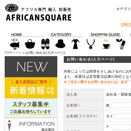
カテゴリ
TOPページ
> お問い合わせ(入力ページ)
お問い合わせ(入力ページ)
内容によっては回答をさしあげるのにお
また、休業日は翌営業日以降の対応とな
※ご注文に関するお問い合わせには、必ず「
法人名
会社名・団体
お名前
※
姓
お名前(フリガナ)
※
セイ
〒