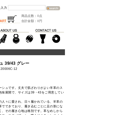
を入力
商品点数：0点
合計金額：0円
39/43 グレー
20006C-12
ーシュです。丈夫で肌ざわりがよい羊革のス
味展開で、サイズは39・43をご用意してい
の人々に愛され、日々履かれている、羊革の
革でできており、履き込むごとに足の形にな
く、その履き心地は格別です。革なめしから