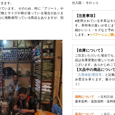
仕入国： モロッコ
できます。
せています。 そのため、特に「アソート」や
実物とサイズや柄が違っている場合がありま
【注意事項】
めに複数個写っている商品もありますが、別
●使用されている羊革はモ
。
す。革特有の臭いが生じま
細かいシミ・キズなど予め
します。●
>バブーシュご購
【在庫について】
ご注文いただいた場合でも
品は在庫変動が激しいため
ございます。あらかじめご
【欠品中の商品につい
「入荷未定/受注可」
と記載
み受注を承ります。最小ロ
く）
送料について
＞送料詳細
基本送料・追加送料・送料
返品について
＞返品・