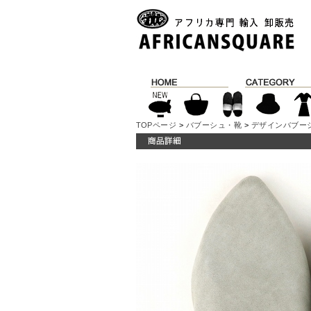
TOPページ
>
バブーシュ・靴
>
デザインバブー