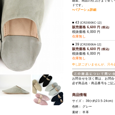
縫製、商品の仕上げまで全て
ドです。
>バブーシュ詳細
■ 43
[CR20006C-12]
販売価格 6,600
円
(税込)
税抜価格 6,000
円
在庫無し
■ 39
[CR20006A-12]
販売価格 6,600
円
(税込)
税抜価格 6,000
円
在庫無し
申し訳ございませんが、只今
お問合せを頂く際は、お問合
必ず商品名・商品番号をご記
商品情報
サイズ： 39(=約23.5-24cm) 
色柄： グレー
素材： 羊革