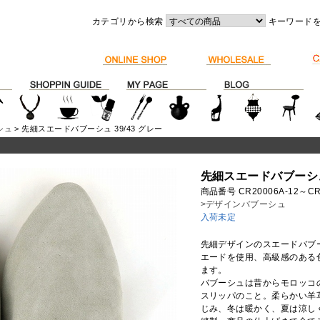
カテゴリから検索
キーワード
シュ
> 先細スエードバブーシュ 39/43 グレー
先細スエードバブーシュ 
商品番号 CR20006A-12～CR
>デザインバブーシュ
入荷未定
先細デザインのスエードバブ
エードを使用、高級感のある色
ます。
バブーシュは昔からモロッコ
スリッパのこと。柔らかい羊
じみ、冬は暖かく、夏は涼し