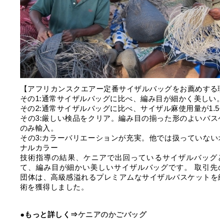
【アフリカンスクエアー定番サイザルバッグをお薦めする
その1:通常サイザルバッグに比べ、編み目が細かく美しい
その2:通常サイザルバッグに比べ、サイザル麻使用量が1.
その3:厳しい検品をクリア。編み目の揃った形のよいバス
のみ輸入。
その3:カラーバリエーションが充実。他では扱っていない
ナルカラー
技術指導の結果、ケニアで出回っているサイザルバッグ
て、編み目が細かい美しいサイザルバッグです。 取引先
団体は、高級感溢れるプレミアムなサイザルバスケットを
術を獲得しました。
●もっと詳しく⇒
ケニアのかごバッグ