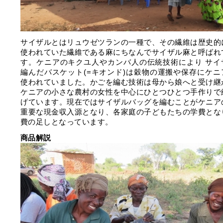
サイザルとはリュウゼツランの一種で、その繊維は歴史的
使われていた繊維である麻にちなんでサイザル麻と呼ばれ
す。ケニアのキクユ人やカンバ人の伝統技術により サイ
編んだバスケット(=キオンド)は穀物の運搬や保存にケニ
使われていました。かごを編む技術は母から娘へと受け継
ケニアの小さな農村の女性を中心にひとつひとつ手作りで
げています。現在ではサイザルバッグを編むことがケニア
重要な現金収入源となり、各家庭の子どもたちの学費とな
費の足しとなっています。
商品解説