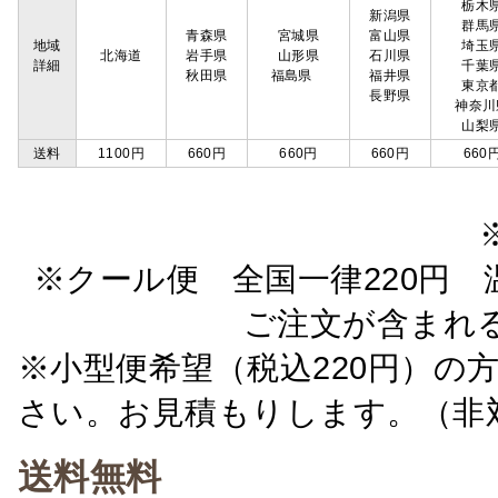
栃木
新潟県
群馬
青森県
宮城県
富山県
地域
埼玉
北海道
岩手県
山形県
石川県
詳細
千葉
秋田県
福島県
福井県
東京
長野県
神奈川
山梨
送料
1100円
660円
660円
660円
660
※クール便 全国一律220円 温
ご注文が含まれ
※小型便希望（税込220円）の
さい。お見積もりします。（非
送料無料