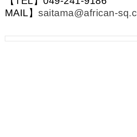
【TEL】049-241-9186 
MAIL】
saitama@african-sq.c