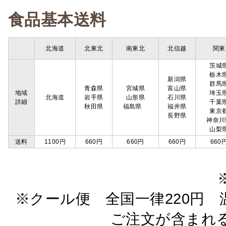
食品基本送料
北海道
北東北
南東北
北信越
関東
茨城
栃木
新潟県
群馬
青森県
宮城県
富山県
地域
埼玉
北海道
岩手県
山形県
石川県
詳細
千葉
秋田県
福島県
福井県
東京
長野県
神奈川
山梨
送料
1100円
660円
660円
660円
660
※クール便 全国一律220円 温
ご注文が含まれ