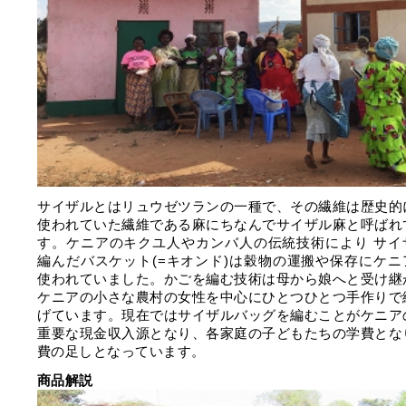
サイザルとはリュウゼツランの一種で、その繊維は歴史的
使われていた繊維である麻にちなんでサイザル麻と呼ばれ
す。ケニアのキクユ人やカンバ人の伝統技術により サイ
編んだバスケット(=キオンド)は穀物の運搬や保存にケニ
使われていました。かごを編む技術は母から娘へと受け継
ケニアの小さな農村の女性を中心にひとつひとつ手作りで
げています。現在ではサイザルバッグを編むことがケニア
重要な現金収入源となり、各家庭の子どもたちの学費とな
費の足しとなっています。
商品解説