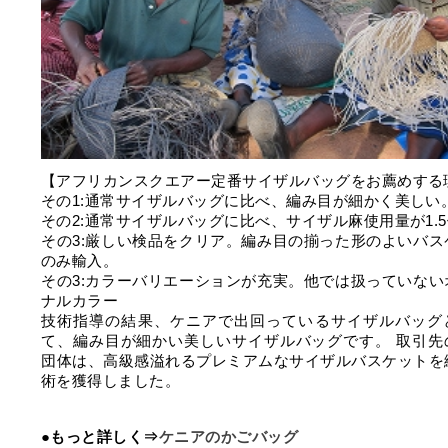
【アフリカンスクエアー定番サイザルバッグをお薦めする
その1:通常サイザルバッグに比べ、編み目が細かく美しい
その2:通常サイザルバッグに比べ、サイザル麻使用量が1.
その3:厳しい検品をクリア。編み目の揃った形のよいバス
のみ輸入。
その3:カラーバリエーションが充実。他では扱っていない
ナルカラー
技術指導の結果、ケニアで出回っているサイザルバッグ
て、編み目が細かい美しいサイザルバッグです。 取引先
団体は、高級感溢れるプレミアムなサイザルバスケットを
術を獲得しました。
●もっと詳しく⇒
ケニアのかごバッグ