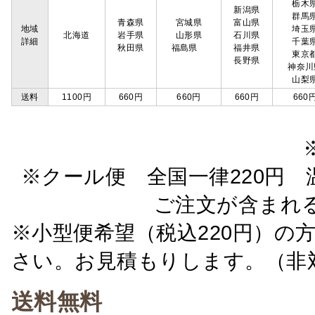
栃木
新潟県
群馬
青森県
宮城県
富山県
地域
埼玉
北海道
岩手県
山形県
石川県
詳細
千葉
秋田県
福島県
福井県
東京
長野県
神奈川
山梨
送料
1100円
660円
660円
660円
660
※クール便 全国一律220円 温
ご注文が含まれ
※小型便希望（税込220円）の
さい。お見積もりします。（非
送料無料