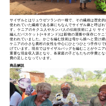
サイザルとはリュウゼツランの一種で、その繊維は歴史的
使われていた繊維である麻にちなんでサイザル麻と呼ばれ
す。ケニアのキクユ人やカンバ人の伝統技術により サイ
編んだバスケット(=キオンド)は穀物の運搬や保存にケニ
使われていました。かごを編む技術は母から娘へと受け継
ケニアの小さな農村の女性を中心にひとつひとつ手作りで
げています。現在ではサイザルバッグを編むことがケニア
重要な現金収入源となり、各家庭の子どもたちの学費とな
費の足しとなっています。
商品解説