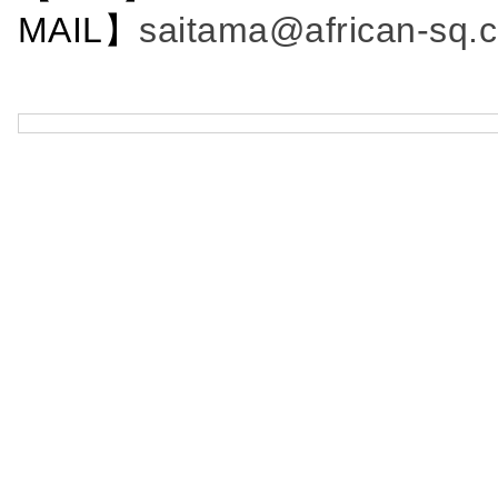
MAIL】
saitama@african-sq.c