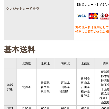
【取扱いカード】VISA・
クレジットカード決済
卸の仕入れは原則として
特別にご希望の方はご相
基本送料
北海道
北東北
南東北
北信越
関東
茨城
栃木
新潟県
群馬
青森県
宮城県
富山県
地域
埼玉
北海道
岩手県
山形県
石川県
詳細
千葉
秋田県
福島県
福井県
東京
長野県
神奈川
山梨
送料
1100円
660円
660円
660円
660