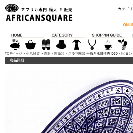
カテゴリ
TOPページ
>
生活雑貨
>
陶器・陶磁器
> スラマ陶器 手描き浅皿楕円 D30 パピヨ