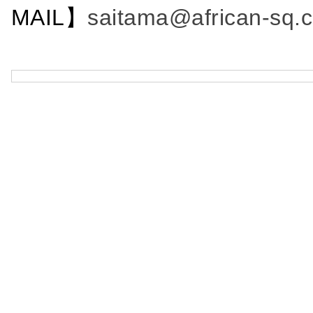
MAIL】
saitama@african-sq.c