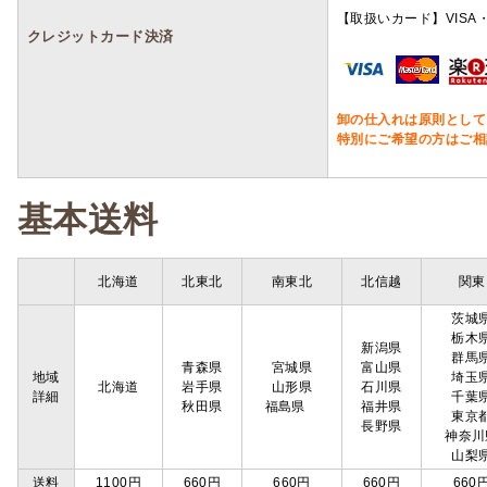
【取扱いカード】VISA・
クレジットカード決済
卸の仕入れは原則として
特別にご希望の方はご相
基本送料
北海道
北東北
南東北
北信越
関東
茨城
栃木
新潟県
群馬
青森県
宮城県
富山県
地域
埼玉
北海道
岩手県
山形県
石川県
詳細
千葉
秋田県
福島県
福井県
東京
長野県
神奈川
山梨
送料
1100円
660円
660円
660円
660