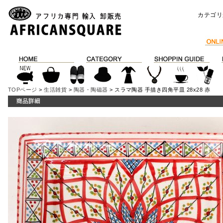
カテゴリ
TOPページ
>
生活雑貨
>
陶器・陶磁器
> スラマ陶器 手描き四角平皿 28x28 赤