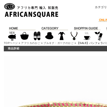
カテゴリ
TOPページ
>
アフリカのかご
>
ブルキナ・ガーナのかご
> 【SALE】バンフォラバス