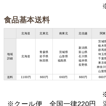
食品基本送料
北海道
北東北
南東北
北信越
関東
茨城
栃木
新潟県
群馬
青森県
宮城県
富山県
地域
埼玉
北海道
岩手県
山形県
石川県
詳細
千葉
秋田県
福島県
福井県
東京
長野県
神奈川
山梨
送料
1100円
660円
660円
660円
660
※クール便 全国一律220円 温