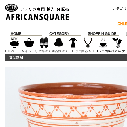
カテゴリ
TOPページ
>
インテリア雑貨
>
陶器雑貨
>
モロッコ陶器
> モロッコ陶製植木鉢 大