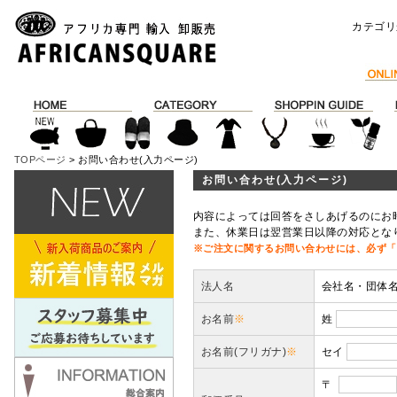
カテゴリ
TOPページ
> お問い合わせ(入力ページ)
お問い合わせ(入力ページ)
内容によっては回答をさしあげるのにお
また、休業日は翌営業日以降の対応とな
※ご注文に関するお問い合わせには、必ず「
法人名
会社名・団体
お名前
※
姓
お名前(フリガナ)
※
セイ
〒