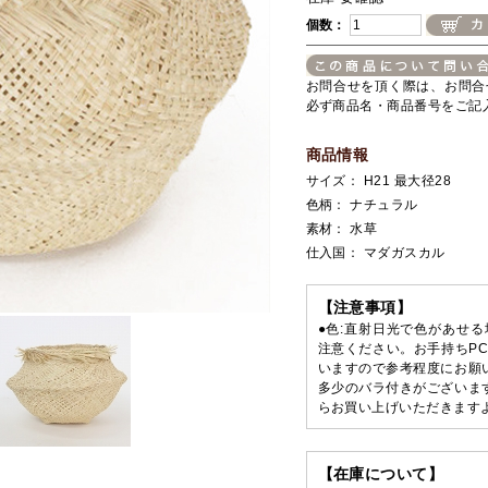
個数：
お問合せを頂く際は、お問合
必ず商品名・商品番号をご記
商品情報
サイズ： H21 最大径28
色柄： ナチュラル
素材： 水草
仕入国： マダガスカル
【注意事項】
●色:直射日光で色があせ
注意ください。お手持ちP
いますので参考程度にお願
多少のバラ付きがございま
らお買い上げいただきます
【在庫について】