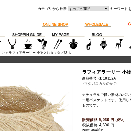
カテゴリから検索
キーワード
かご
> ラフィアラーリー 小物入れタマタブ型 大
ラフィアラーリー 小
商品番号 KD18112A
>マダガスカルのかご
ナチュラルで軽い素材のバス
ー用バスケットです。使用し
ものです。
販売価格 5,060
円
(税込)
税抜価格 4,600
円
在庫 要確認