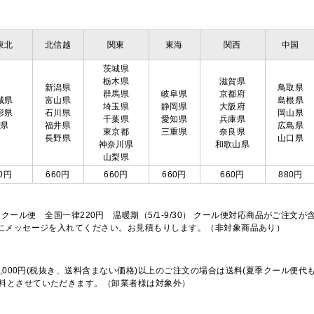
東北
北信越
関東
東海
関西
中国
茨城県
栃木県
滋賀県
新潟県
鳥取県
群馬県
岐阜県
京都府
城県
富山県
島根県
埼玉県
静岡県
大阪府
形県
石川県
岡山県
千葉県
愛知県
兵庫県
島県
福井県
広島県
東京都
三重県
奈良県
長野県
山口県
神奈川県
和歌山県
山梨県
0円
660円
660円
660円
660円
880円
※クール便 全国一律220円 温暖期（5/1-9/30） クール便対応商品がご
欄にメッセージを入れてください。お見積もりします。（非対象商品あり）
,000円(税抜き、送料含まない価格)以上のご注文の場合は送料(夏季クール便代
料とさせていただきます。（卸業者様は対象外）