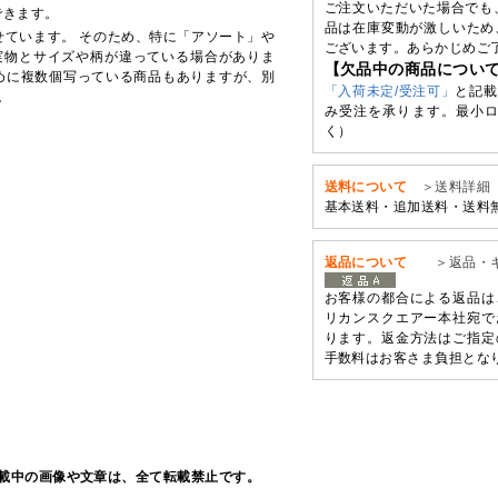
ご注文いただいた場合でも
できます。
品は在庫変動が激しいため
せています。 そのため、特に「アソート」や
ございます。あらかじめご
実物とサイズや柄が違っている場合がありま
【欠品中の商品につい
めに複数個写っている商品もありますが、別
「入荷未定/受注可」
と記載
。
み受注を承ります。最小ロ
く）
送料について
＞送料詳細
基本送料・追加送料・送料
返品について
＞返品・
お客様の都合による返品は
リカンスクエアー本社宛で
ります。返金方法はご指定
手数料はお客さま負担とな
載中の画像や文章は、全て転載禁止です。