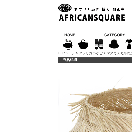
TOPページ
>
アフリカのかご
>
マダガスカルの