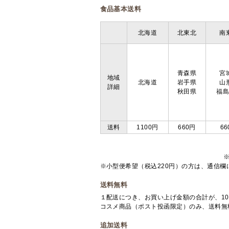
食品基本送料
北海道
北東北
南
青森県
宮
地域
北海道
岩手県
山
詳細
秋田県
福
送料
1100円
660円
66
※小型便希望（税込220円）の方は、通信
送料無料
１配送につき、お買い上げ金額の合計が、10
コスメ商品（ポスト投函限定）のみ、送料無
追加送料