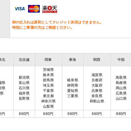
卸の仕入れは原則としてクレジット決済はできません。
特別にご希望の方はご相談ください。
東北
北信越
関東
東海
関西
中国
茨城県
栃木県
滋賀県
新潟県
鳥取県
群馬県
岐阜県
京都府
城県
富山県
島根県
埼玉県
静岡県
大阪府
形県
石川県
岡山県
千葉県
愛知県
兵庫県
島県
福井県
広島県
東京都
三重県
奈良県
長野県
山口県
神奈川県
和歌山県
山梨県
0円
660円
660円
660円
660円
880円