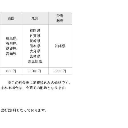
沖縄
四国
九州
離島
福岡県
佐賀県
徳島県
長崎県
香川県
熊本県
沖縄県
愛媛県
大分県
高知県
宮崎県
鹿児島県
880円
1100円
1320円
※この料金表は消費税込みの価格です。
注文が含まれる場合は、冷蔵での配送となります。
も含む)無料となっております。