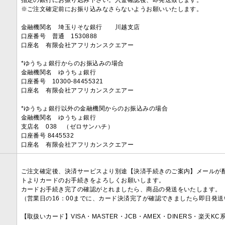
指定の銀行にお振り込み下さい。入金確認後、即発送致します。
※ご注文確定前にお振り込みなさらないようお願いいたします。
金融機関名 埼玉りそな銀行 川越支店
口座番号 普通 1530888
口座名 有限会社アフリカンスクエアー
*ゆうちょ銀行からのお振込みの場合
金融機関名 ゆうちょ銀行
口座番号 10300-84455321
口座名 有限会社アフリカンスクエアー
*ゆうちょ銀行以外の金融機関からのお振込みの場合
金融機関名 ゆうちょ銀行
支店名 038 （ゼロサンハチ）
口座番号 8445532
口座名 有限会社アフリカンスクエアー
ご注文確定後、決済サービスより別途【決済手続きのご案内】メールが
トよりカードのお手続きをよろしくお願いします。
カードお手続き完了の確認がとれましたら、商品の発送をいたします。
（営業日の16：00までに、カード決済完了が確認できましたら即日発
【取扱いカード】VISA・MASTER・JCB・AMEX・DINERS・楽天K