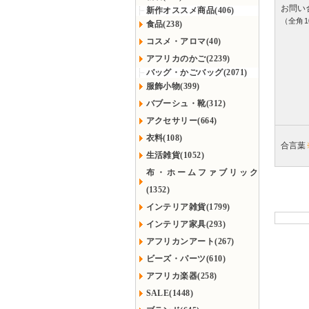
お問い
新作オススメ商品(406)
（全角1
食品(238)
コスメ・アロマ(40)
アフリカのかご(2239)
バッグ・かごバッグ(2071)
服飾小物(399)
バブーシュ・靴(312)
アクセサリー(664)
衣料(108)
合言葉
生活雑貨(1052)
布・ホームファブリック
(1352)
インテリア雑貨(1799)
インテリア家具(293)
アフリカンアート(267)
ビーズ・パーツ(610)
アフリカ楽器(258)
SALE(1448)