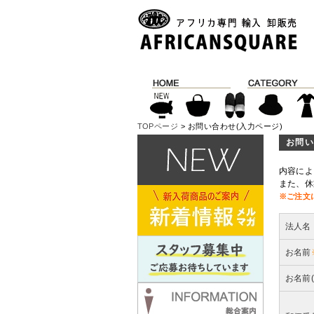
TOPページ
> お問い合わせ(入力ページ)
お問い
内容によ
また、休
※ご注文
法人名
お名前
お名前