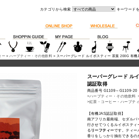
カテゴリから検索
キーワード
ィー
>
ハーブティー・その他飲料
> スーパーグレード ルイボスティー 茶葉 200G 有機
スーパーグレード ルイボ
認証取得
商品番号 G1109～G1109-20
>ハーブティー・その他飲料
>紅茶・コーヒー・ハーブテ
【有機JAS認証取得】
南アフリカ最南端、セダルバ
行させてつくるルイボスティ
る
リーフティー
です。ティー
香りをしっかり抽出できるの