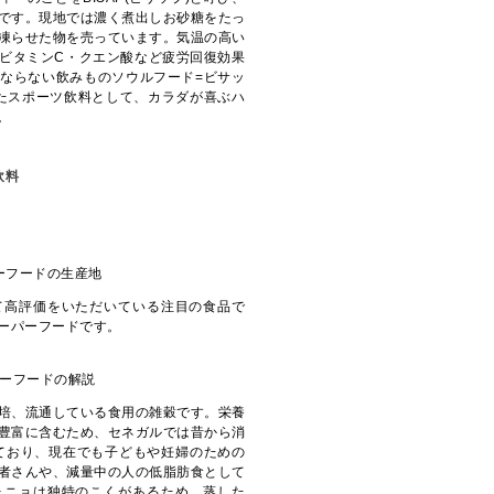
です。現地では濃く煮出しお砂糖をたっ
凍らせた物を売っています。気温の高い
ビタミンC・クエン酸など疲労回復効果
ならない飲みものソウルフード=ビサッ
またスポーツ飲料として、カラダが喜ぶハ
。
飲料
て高評価をいただいている注目の食品で
ーパーフードです。
培、流通している食用の雑穀です。栄養
豊富に含むため、セネガルでは昔から消
ており、現在でも子どもや妊婦のための
者さんや、減量中の人の低脂肪食として
ォニョは独特のこくがあるため、蒸した