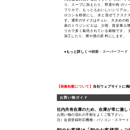
り、スープに加えたり、野菜や肉 のソ
フリカで、もっともおいしいシリアル」
ロコシを粉状にし、水と混ぜてクスク
す。通常のサイズはチェレ、大きめの粒
産のトウジンビエは、少雨、貧栄養土壌
リカで多く栽培されている穀物です。 
加工したり、粥や酒の原 料にします。
●もっと詳しく⇒
雑穀・スーパーフード
【画像転載について】
当社ウェブサイトに掲
お買い物ガイド
社内共有在庫のため、在庫が常に激し
お買い物の流れの手順をよくご覧
下さい。
注）会員登録対応機種：パソコン・スマート