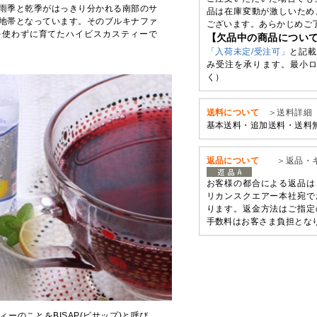
⾬季と乾季がはっきり分かれる南部のサ
品は在庫変動が激しいため
地帯となっています。そのブルキナファ
ございます。あらかじめご
薬を使わずに育てたハイビスカスティーで
【欠品中の商品につい
「入荷未定/受注可」
と記載
み受注を承ります。最小ロ
く）
送料について
＞送料詳細
基本送料・追加送料・送料
返品について
＞返品・
お客様の都合による返品は
リカンスクエアー本社宛で
ります。返金方法はご指定
手数料はお客さま負担とな
ーのことをBISAP(ビサップ)と呼び、