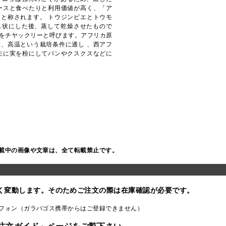
ースと食べたりと利用価値が高く、「ア
と称されます。 トウジンビエとトウモ
ス状にした後、蒸して乾燥させたもので
をチヤックリーと呼びます。アフリカ原
、高温という栽培条件に適し 、西アフ
主に実を粉にしてパンやクスクスなどに
載中の画像や文章は、全て転載禁止です。
く変動します。そのためご注文の際は在庫確認が必要です。
フォン（ガラパゴス携帯からはご登録できません）