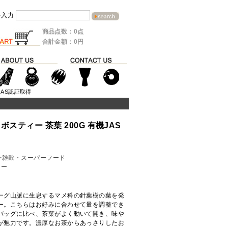
を入力
商品点数：0点
合計金額：0円
JAS認証取得
スティー 茶葉 200G 有機JAS
>雑穀・スーパーフード
ィー
ーグ山脈に生息するマメ科の針葉樹の葉を発
ー。こちらはお好みに合わせて量を調整でき
バッグに比べ、茶葉がよく動いて開き、味や
が魅力です。濃厚なお茶からあっさりしたお