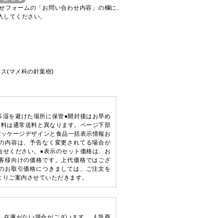
せフォームの「お問い合わせ内容」の欄に、
入してください。
ス(マメ科の針葉樹)
多湿を避けた場所に保管●開封後はお早め
送料は通常送料と異なります。ページ下部
パッケージデザインと食品一括表示情報お
の内容は、予告なく変更されてる場合が
合せください。●表示のセット価格は、お
客様向けの価格です。上代価格ではござ
のお取引価格につきましては、ご注文を
よりご案内させていただきます。
、在庫がない場合がございます。 人気商