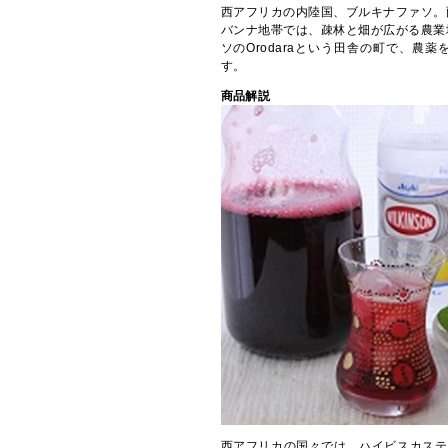
⻄アフリカの内陸国、ブルキナファソ。
バンナ地帯では、疎林と畑が広がる農業
ソのOrodaraという田舎の町で、農
す。
商品解説
西アフリカの国々では、ハイビスカスティ