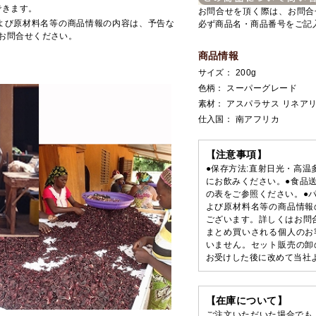
できます。
お問合せを頂く際は、お問合
よび原材料名等の商品情報の内容は、予告な
必ず商品名・商品番号をご記
お問合せください。
商品情報
サイズ： 200g
色柄： スーパーグレード
素材： アスパラサス リネアリ
仕入国： 南アフリカ
【注意事項】
●保存方法:直射日光・高温
にお飲みください。●食品
の表をご参照ください。●
よび原材料名等の商品情報
ございます。詳しくはお問
まとめ買いされる個人のお
いません。セット販売の卸
お受けした後に改めて当社
【在庫について】
ご注文いただいた場合でも