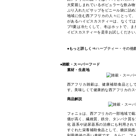
大変親しまれているポピュラーな飲み物
ぷり入れたビサップをビニール袋に詰め
地域に住む西アフリカの人々にとって、
があるハイビスカスティーは、なくては
プ!!夏は冷たくして、冬はホットで、
イビスカスティーを是非お試しください
●もっと詳しく⇒
ハーブティー・その他
●雑穀・スーパーフード
素材・生産地
西アフリカ雑穀は、健康補助食品とし
す。美味しくて健康的な西アフリカのス
商品解説
フォニョは、西アフリカの一部地域で栽
価が高く、繊維質、鉄分、タンパク質を
化 器系や泌尿器系の治療にも利用され
すぐれた栄養補助食品として、糖尿病患
利用価値の高い食材です。さらに、フ