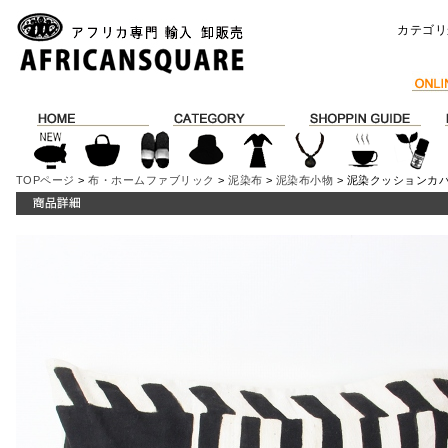
カテゴリ
TOPページ
>
布・ホームファブリック
>
泥染布
>
泥染布小物
> 泥染クッションカバー60