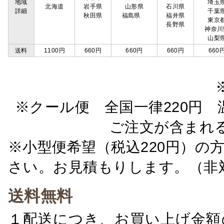
地域
埼玉
北海道
岩手県
山形県
石川県
詳細
千葉
秋田県
福島県
福井県
東京
長野県
神奈川
山梨
送料
1100円
660円
660円
660円
660
※クール便 全国一律220円 温
ご注文が含まれ
※小型便希望（税込220円）の
さい。お見積もりします。（非
送料無料
１配送につき、お買い上げ金額の