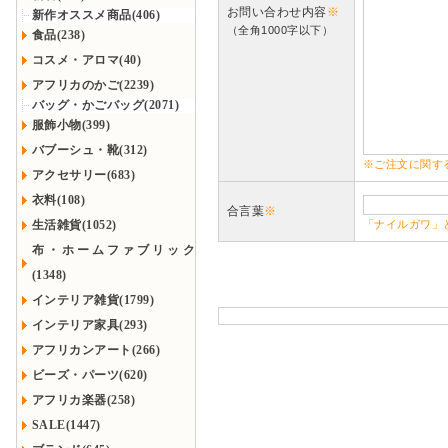
お問い合わせ内容
※
新作オススメ商品(406)
（全角1000字以下）
食品(238)
コスメ・アロマ(40)
アフリカのかご(2239)
バッグ・かごバッグ(2071)
服飾小物(399)
バブーシュ・靴(312)
※ご注文に関す
アクセサリー(683)
衣料(108)
合言葉
※
生活雑貨(1052)
「ナイルガワ」
布・ホームファブリック
(1348)
インテリア雑貨(1799)
インテリア家具(293)
アフリカンアート(266)
ビーズ・パーツ(620)
アフリカ楽器(258)
SALE(1447)