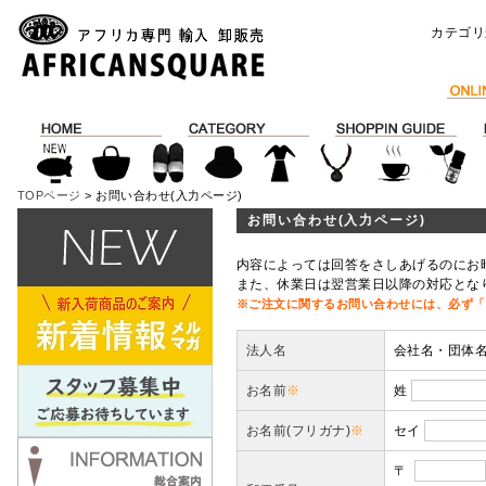
カテゴリ
TOPページ
> お問い合わせ(入力ページ)
お問い合わせ(入力ページ)
内容によっては回答をさしあげるのにお
また、休業日は翌営業日以降の対応とな
※ご注文に関するお問い合わせには、必ず「
法人名
会社名・団体
お名前
※
姓
お名前(フリガナ)
※
セイ
〒