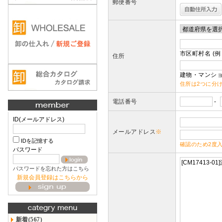
郵便番号
市区町村名 (例
住所
建物・マンショ
住所は2つに分
電話番号
-
ID(メールアドレス)
メールアドレス
※
IDを記憶する
確認のため2度
パスワード
パスワードを忘れた方はこちら
新規会員登録はこちらから
新着(567)