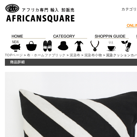
カテゴリ
TOPページ
>
布・ホームファブリック
>
泥染布
>
泥染布小物
> 泥染クッションカバー