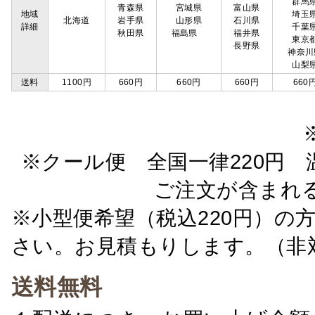
群馬
青森県
宮城県
富山県
地域
埼玉
北海道
岩手県
山形県
石川県
詳細
千葉
秋田県
福島県
福井県
東京
長野県
神奈川
山梨
送料
1100円
660円
660円
660円
660
※クール便 全国一律220円 温
ご注文が含まれ
※小型便希望（税込220円）の
さい。お見積もりします。（非
送料無料