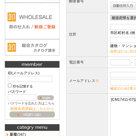
郵便番号
市区町村名 (例
住所
建物・マンショ
住所は2つに分
電話番号
-
ID(メールアドレス)
メールアドレス
※
IDを記憶する
確認のため2度
パスワード
パスワードを忘れた方はこちら
新規会員登録はこちらから
新着(567)