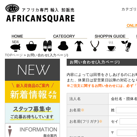
カテゴリ
TOPページ
> お問い合わせ(入力ページ)
お問い合わせ(入力ページ)
内容によっては回答をさしあげるのにお
また、休業日は翌営業日以降の対応とな
※ご注文に関するお問い合わせには、必ず「
法人名
会社名・団体
お名前
※
姓
お名前(フリガナ)
※
セイ
〒