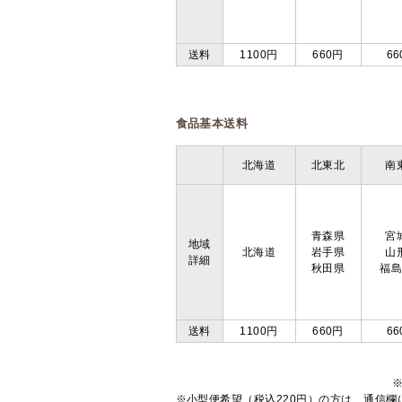
送料
1100円
660円
66
食品基本送料
北海道
北東北
南
青森県
宮
地域
北海道
岩手県
山
詳細
秋田県
福
送料
1100円
660円
66
※小型便希望（税込220円）の方は、通信