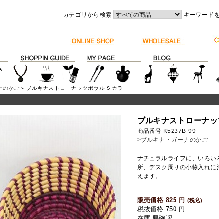
カテゴリから検索
キーワード
ナのかご
> ブルキナストローナッツボウル S カラー
ブルキナストローナッツ
商品番号 K5237B-99
>ブルキナ・ガーナのかご
ナチュラルライフに、いろい
所、デスク周りの小物入れに
えます。
販売価格 825
円
(税込)
税抜価格 750
円
在庫 要確認