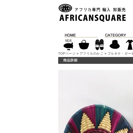
TOPページ
>
アフリカのかご
>
ブルキナ・ガー