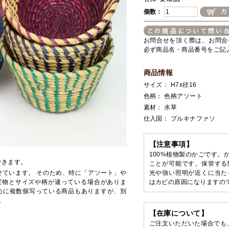
個数：
お問合せを頂く際は、お問合
必ず商品名・商品番号をご記
商品情報
サイズ： H7x径16
色柄： 色柄アソート
素材： 水草
仕入国： ブルキナファソ
【注意事項】
100%植物製のかごです。
できます。
ことが可能です。保管する
せています。 そのため、特に「アソート」や
光や強い照明が近くに当た
実物とサイズや柄が違っている場合がありま
はカビの原因になりますの
めに複数個写っている商品もありますが、別
。
【在庫について】
ご注文いただいた場合でも