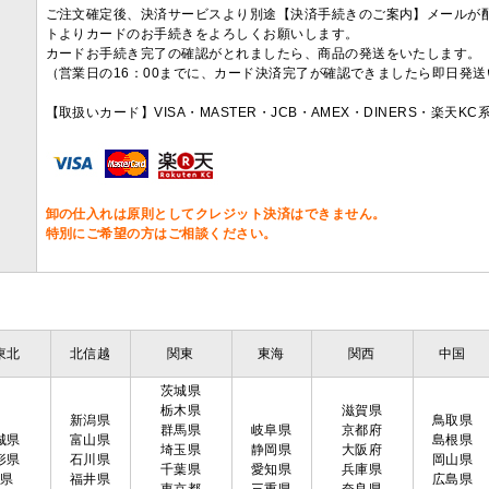
ご注文確定後、決済サービスより別途【決済手続きのご案内】メールが
トよりカードのお手続きをよろしくお願いします。
カードお手続き完了の確認がとれましたら、商品の発送をいたします。
（営業日の16：00までに、カード決済完了が確認できましたら即日発
【取扱いカード】VISA・MASTER・JCB・AMEX・DINERS・楽天K
卸の仕入れは原則としてクレジット決済はできません。
特別にご希望の方はご相談ください。
東北
北信越
関東
東海
関西
中国
茨城県
栃木県
滋賀県
新潟県
鳥取県
群馬県
岐阜県
京都府
城県
富山県
島根県
埼玉県
静岡県
大阪府
形県
石川県
岡山県
千葉県
愛知県
兵庫県
島県
福井県
広島県