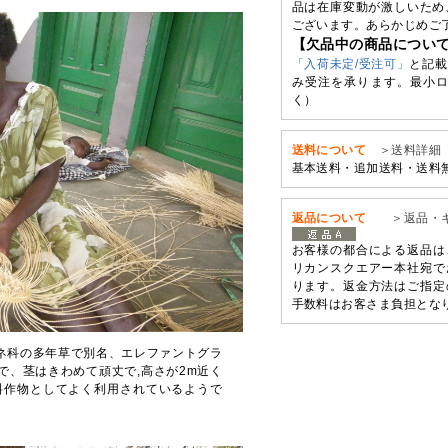
品は在庫変動が激しいため
ございます。あらかじめご
【欠品中の商品につい
「入荷未定/受注可」
と記載
み受注を承ります。最小ロ
く）
送料について
＞送料詳細
基本送料・追加送料・送料
返品について
＞返品・
お客様の都合による返品は
リカンスクエアー本社宛で
ります。返金方法はご指定
手数料はお客さま負担とな
イネ科の多年草で別名、エレファントグラ
きな水草で、茎はきわめて頑丈で,高さが2m近く
料作物としてよく利用されているようで