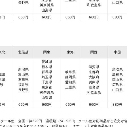
東京都
三重県
奈良県
長野県
山口県
神奈川県
和歌山県
山梨県
0円
660円
660円
660円
660円
880円
東北
北信越
関東
東海
関西
中国
茨城県
栃木県
滋賀県
新潟県
鳥取県
群馬県
岐阜県
京都府
城県
富山県
島根県
埼玉県
静岡県
大阪府
形県
石川県
岡山県
千葉県
愛知県
兵庫県
島県
福井県
広島県
東京都
三重県
奈良県
長野県
山口県
神奈川県
和歌山県
山梨県
0円
660円
660円
660円
660円
880円
※クール便 全国一律220円 温暖期（5/1-9/30） クール便対応商品がご
欄にメッセージを入れてください。お見積もりします。（非対象商品あり）