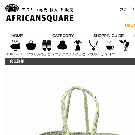
カテゴリ
TOPページ
>
アフリカのかご
>
マダガスカルのかご
> フルナカゴ ミニ