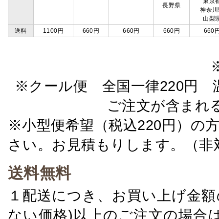
東京
長野県
神奈川
山梨
送料
1100円
660円
660円
660円
660
※クール便 全国一律220円 温
ご注文が含まれ
※小型便希望（税込220円）の
さい。お見積もりします。（非
送料無料
１配送につき、お買い上げ金額の
ない価格)以上のご注文の場合