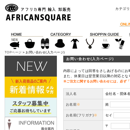
カテゴリ
TOPページ
> お問い合わせ(入力ページ)
お問い合わせ(入力ページ)
内容によっては回答をさしあげるのにお
また、休業日は翌営業日以降の対応とな
※ご注文に関するお問い合わせには、必ず「
法人名
会社名・団体
お名前
※
姓
お名前(フリガナ)
※
セイ
〒