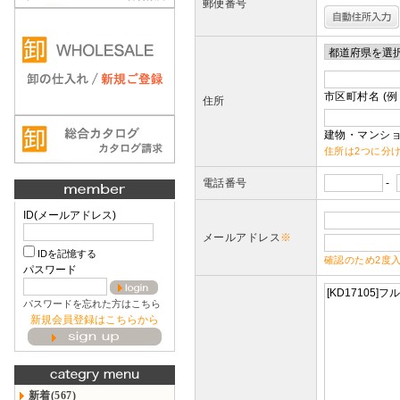
郵便番号
市区町村名 (例
住所
建物・マンショ
住所は2つに分
電話番号
-
ID(メールアドレス)
メールアドレス
※
IDを記憶する
確認のため2度
パスワード
パスワードを忘れた方はこちら
新規会員登録はこちらから
新着(567)