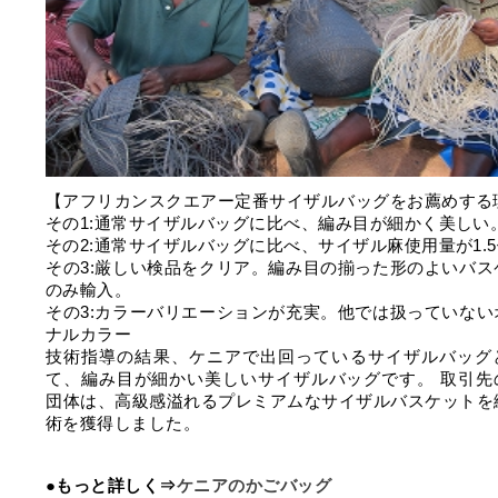
【アフリカンスクエアー定番サイザルバッグをお薦めする
その1:通常サイザルバッグに比べ、編み目が細かく美しい
その2:通常サイザルバッグに比べ、サイザル麻使用量が1.
その3:厳しい検品をクリア。編み目の揃った形のよいバス
のみ輸入。
その3:カラーバリエーションが充実。他では扱っていない
ナルカラー
技術指導の結果、ケニアで出回っているサイザルバッグ
て、編み目が細かい美しいサイザルバッグです。 取引先
団体は、高級感溢れるプレミアムなサイザルバスケットを
術を獲得しました。
●もっと詳しく⇒
ケニアのかごバッグ