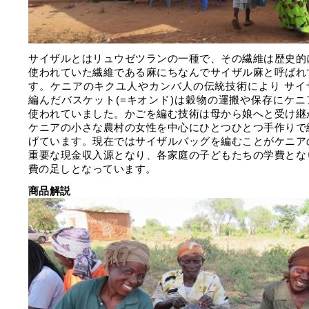
サイザルとはリュウゼツランの一種で、その繊維は歴史的
使われていた繊維である麻にちなんでサイザル麻と呼ばれ
す。ケニアのキクユ人やカンバ人の伝統技術により サイ
編んだバスケット(=キオンド)は穀物の運搬や保存にケニ
使われていました。かごを編む技術は母から娘へと受け継
ケニアの小さな農村の女性を中心にひとつひとつ手作りで
げています。現在ではサイザルバッグを編むことがケニア
重要な現金収入源となり、各家庭の子どもたちの学費とな
費の足しとなっています。
商品解説