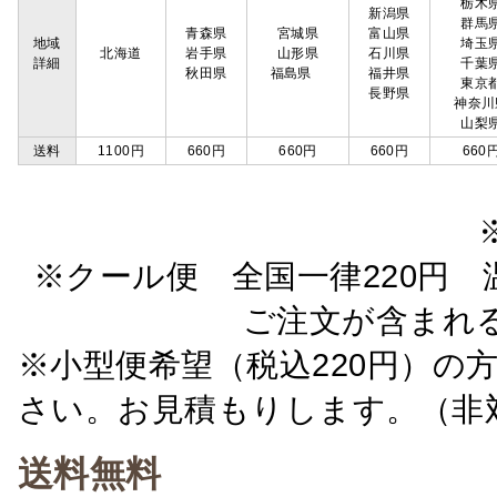
栃木
新潟県
群馬
青森県
宮城県
富山県
地域
埼玉
北海道
岩手県
山形県
石川県
詳細
千葉
秋田県
福島県
福井県
東京
長野県
神奈川
山梨
送料
1100円
660円
660円
660円
660
※クール便 全国一律220円 温
ご注文が含まれ
※小型便希望（税込220円）の
さい。お見積もりします。（非
送料無料