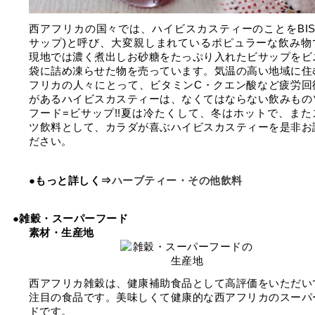
西アフリカの国々では、ハイビスカスティーのことをBISA
サップ)と呼び、大変親しまれているポピュラーな飲み物
現地では濃く煮出しお砂糖をたっぷり入れたビサップをビ
袋に詰め凍らせた物を売っています。気温の高い地域に住
フリカの人々にとって、ビタミンC・クエン酸など疲労回
があるハイビスカスティーは、なくてはならない飲みもの
フード=ビサップ!!夏は冷たくして、冬はホットで、また
ツ飲料として、カラダが喜ぶハイビスカスティーを是非お
ださい。
●もっと詳しく⇒
ハーブティー・その他飲料
●雑穀・スーパーフード
素材・生産地
西アフリカ雑穀は、健康補助食品として高評価をいただい
注目の食品です。美味しくて健康的な西アフリカのスーパ
ドです。