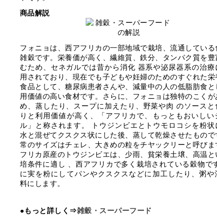
商品解説
フォニョは、西アフリカの一部地域で栽培、流通している
雑穀です。栄養価が高く、繊維質、鉄分、タンパク質を豊
むため、セネガルでは昔から消化 器系や泌尿器系の治療
用されており、現在でも子どもや妊婦のためのすぐれた栄
食品として、糖尿病患者さんや、減量中の人の低脂肪食と
用価値の高い食材です。さらに、フォニョは独特のこくが
め、蒸したり、スープに加えたり、野菜や肉 のソースと
りと利用価値が高く、「アフリカで、もっともおいしい
ル」と称されます。 トウジンビエとトウモロコシを粉状
水と混ぜてクスクス状にした後、蒸して乾燥させたもので
常のサイズはチェレ、大きめの粒をチヤックリーと呼びま
フリカ原産のトウジンビエは、少雨、貧栄養土壌、高温と
培条件に適し 、西アフリカで多く栽培されている穀物です
に実を粉にしてパンやクスクスなどに加工したり、粥や
料にします。
●もっと詳しく⇒
雑穀・スーパーフード