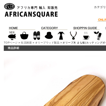
カテゴリ
TOPページ
>
生活雑貨
>
オリーブウッド製品
> オリーブ木 まな板(カッティングボ