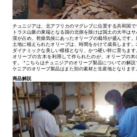
チュニジアは、北アフリカのマグレブに位置する共和国で
トラス山脈の東端となる国の北側を除けば国土の大半はサ
漠が占め、乾燥気候にあったオリーブの栽培が盛んです。
土地に植えられたオリーブは、時間をかけて成長します。
ダイナミックな美しい模様となり、かつ硬い幹に育ちます
オリーブの古木を利用して作られたのが、オリーブの木
す。 *こちらはチュニジアのオリーブ製品についての解説
ケニアのオリーブ製品はまた別の素材と生産地となります
商品解説