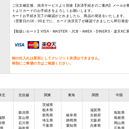
ご注文確定後、決済サービスより別途【決済手続きのご案内】メールが
トよりカードのお手続きをよろしくお願いします。
カードお手続き完了の確認がとれましたら、商品の発送をいたします。
（営業日の16：00までに、カード決済完了が確認できましたら即日発
【取扱いカード】VISA・MASTER・JCB・AMEX・DINERS・楽天K
卸の仕入れは原則としてクレジット決済はできません。
特別にご希望の方はご相談ください。
東北
北信越
関東
東海
関西
中国
茨城県
栃木県
滋賀県
新潟県
鳥取県
群馬県
岐阜県
京都府
城県
富山県
島根県
埼玉県
静岡県
大阪府
形県
石川県
岡山県
千葉県
愛知県
兵庫県
島県
福井県
広島県