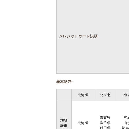
クレジットカード決済
基本送料
北海道
北東北
南
青森県
宮
地域
北海道
岩手県
山
詳細
秋田県
福