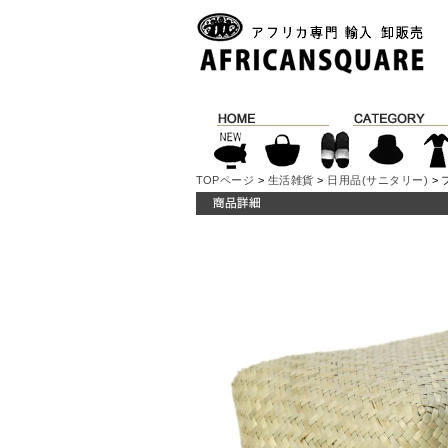
TOPページ
>
生活雑貨
>
日用品(サニタリー)
> 