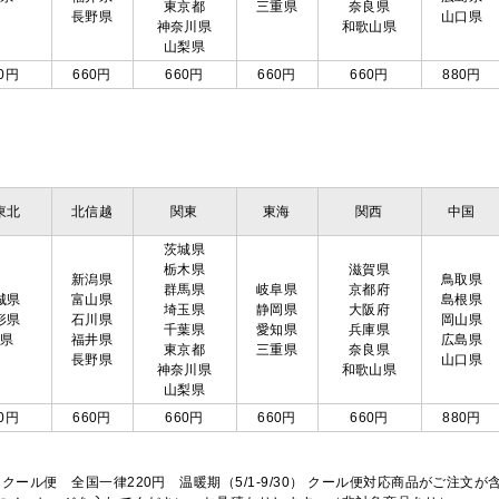
東京都
三重県
奈良県
長野県
山口県
神奈川県
和歌山県
山梨県
0円
660円
660円
660円
660円
880円
東北
北信越
関東
東海
関西
中国
茨城県
栃木県
滋賀県
新潟県
鳥取県
群馬県
岐阜県
京都府
城県
富山県
島根県
埼玉県
静岡県
大阪府
形県
石川県
岡山県
千葉県
愛知県
兵庫県
島県
福井県
広島県
東京都
三重県
奈良県
長野県
山口県
神奈川県
和歌山県
山梨県
0円
660円
660円
660円
660円
880円
※クール便 全国一律220円 温暖期（5/1-9/30） クール便対応商品がご