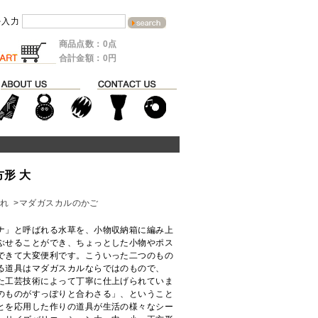
を入力
商品点数：0点
合計金額：0円
方形 大
入れ
>マダガスカルのかご
ナ」と呼ばれる水草を、小物収納箱に編み上
ぶせることができ、ちょっとした小物やポス
できて大変便利です。こういった二つのもの
る道具はマダガスカルならではのもので、
た工芸技術によって丁寧に仕上げられていま
のものがすっぽりと合わさる」、ということ
とを応用した作りの道具が生活の様々なシー