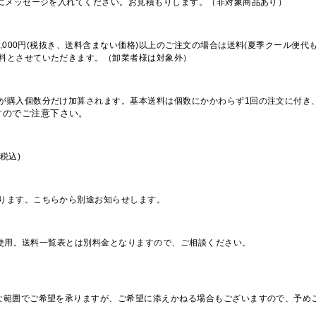
欄にメッセージを入れてください。お見積もりします。（非対象商品あり）
,000円(税抜き、送料含まない価格)以上のご注文の場合は送料(夏季クール便代
料とさせていただきます。（卸業者様は対象外）
が購入個数分だけ加算されます。基本送料は個数にかかわらず1回の注文に付き
すのでご注意下さい。
税込)
ります。こちらから別途お知らせします。
を使用。送料一覧表とは別料金となりますので、ご相談ください。
な範囲でご希望を承りますが、ご希望に添えかねる場合もございますので、予め