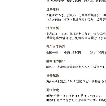
※小型便希望（税込220円）の方は、通信
送料無料
１配送につき、お買い上げ金額の合計が、10
コスメ商品（ポスト投函限定）のみ、送料無
追加送料
商品によっては、基本送料に加えて追加送料
重量超過の場合は、別途料金が掛かりま
代引き手数料
全国一律 小売：330円 卸：440円 (
離島他の扱い
離島・一部地域は追加送料がかかる場合があ
海外配送
海外への配送はＥＭＳ(国際スピード郵便)
配送指定
■配送会社・便の指定はお受けしかねます。
■配送日時につきましては弊社にて対応可能