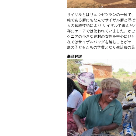
サイザルとはリュウゼツランの一種で、
維である麻にちなんでサイザル麻と呼ば
人の伝統技術により サイザルで編んだバ
存にケニアでは使われていました。かご
ケニアの小さな農村の女性を中心にひと
在ではサイザルバッグを編むことがケニ
庭の子どもたちの学費となり生活費の足
商品解説