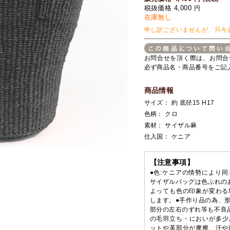
税抜価格 4,000
円
在庫無し
申し訳ございませんが、只今
お問合せを頂く際は、お問合
必ず商品名・商品番号をご記
商品情報
サイズ： 約 底径15 H17
色柄： クロ
素材： サイザル麻
仕入国： ケニア
【注意事項】
●色:ケニアの情勢により
サイザルバッグは色ぶれの
よっても色の印象が変わる
します。●手作り品の為、
部分の左右のずれ等も不良
の毛羽立ち・においが多少
ットや革部分が摩擦、汗や