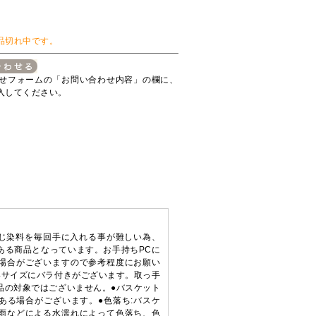
品切れ中です。
せフォームの「お問い合わせ内容」の欄に、
入してください。
同じ染料を毎回手に入れる事が難しい為、
ある商品となっています。お手持ちPCに
場合がございますので参考程度にお願い
形サイズにバラ付きがございます。取っ手
品の対象ではございません。●バスケット
ある場合がございます。●色落ち:バスケ
雨などによる水濡れによって色落ち、色