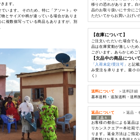
できます。
移りの恐れがあります。白
品のお取り扱いに十分にご
せています。 そのため、特に「アソート」や
ただいてからお買い上げい
実物とサイズや柄が違っている場合がありま
めに複数個写っている商品もありますが、別
。
【在庫について】
ご注文いただいた場合でも
品は在庫変動が激しいため
ございます。あらかじめご
【欠品中の商品につい
「入荷未定/受注可」
と記載
み受注を承ります。最小ロ
く）
送料について
＞送料詳細
基本送料・追加送料・送料
返品について
＞返品・
お客様の都合による返品は
リカンスクエアー本社宛で
ります。返金方法はご指定
手数料はお客さま負担とな