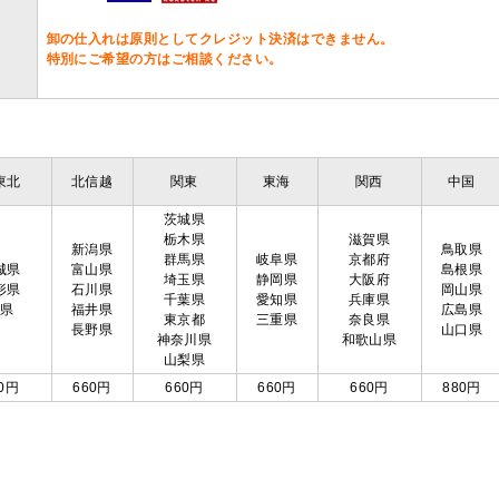
卸の仕入れは原則としてクレジット決済はできません。
特別にご希望の方はご相談ください。
東北
北信越
関東
東海
関西
中国
茨城県
栃木県
滋賀県
新潟県
鳥取県
群馬県
岐阜県
京都府
城県
富山県
島根県
埼玉県
静岡県
大阪府
形県
石川県
岡山県
千葉県
愛知県
兵庫県
島県
福井県
広島県
東京都
三重県
奈良県
長野県
山口県
神奈川県
和歌山県
山梨県
0円
660円
660円
660円
660円
880円