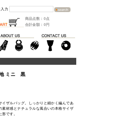
を入力
商品点数：0点
合計金額：0円
地 ミニ 黒
サイザルバッグ。しっかりと細かく編んであ
の素材感とナチュラルな風合いの本格サイザ
た形です。