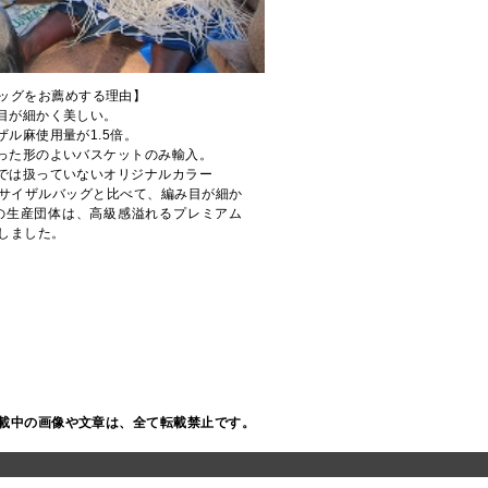
ッグをお薦めする理由】
み目が細かく美しい。
ザル麻使用量が1.5倍。
揃った形のよいバスケットのみ輸入。
他では扱っていないオリジナルカラー
サイザルバッグと比べて、編み目が細か
の生産団体は、高級感溢れるプレミアム
しました。
載中の画像や文章は、全て転載禁止です。