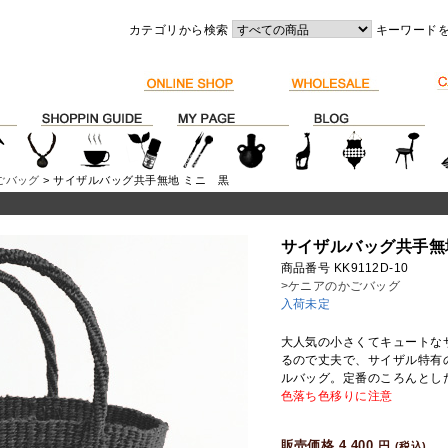
カテゴリから検索
キーワード
ごバッグ
> サイザルバッグ共手無地 ミニ 黒
サイザルバッグ共手無
商品番号 KK9112D-10
>ケニアのかごバッグ
入荷未定
大人気の小さくてキュートな
るので丈夫で、サイザル特有
ルバッグ。定番のころんとし
色落ち色移りに注意
販売価格 4,400
円
(税込)