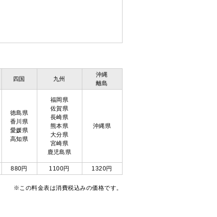
沖縄
四国
九州
離島
福岡県
佐賀県
徳島県
長崎県
香川県
熊本県
沖縄県
愛媛県
大分県
高知県
宮崎県
鹿児島県
880円
1100円
1320円
※この料金表は消費税込みの価格です。