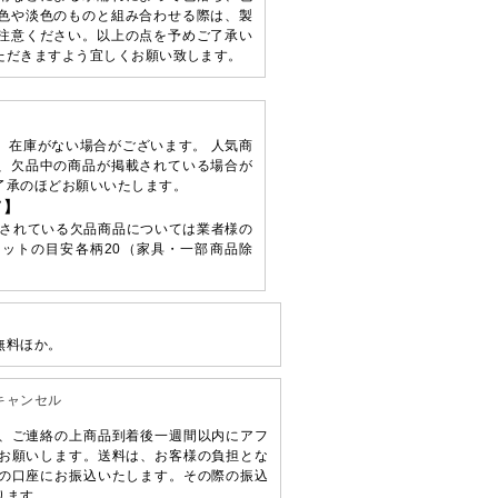
色や淡色のものと組み合わせる際は、製
注意ください。以上の点を予めご了承い
ただきますよう宜しくお願い致します。
、在庫がない場合がございます。 人気商
、欠品中の商品が掲載されている場合が
了承のほどお願いいたします。
て】
されている欠品商品については業者様の
ットの目安各柄20（家具・一部商品除
無料ほか。
キャンセル
、ご連絡の上商品到着後一週間以内にアフ
お願いします。送料は、お客様の負担とな
の口座にお振込いたします。その際の振込
ります。